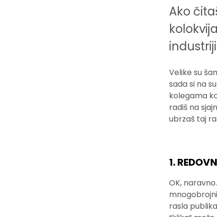
Ako čita
kolokvij
industriji
Velike su ša
sada si na su
kolegama koji
radiš na sja
ubrzaš taj ra
1. REDOV
OK, naravno…
mnogobrojnim
rasla publik