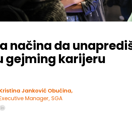
ka načina da unapredi
u gejming karijeru
Kristina Janković Obućina,
Executive Manager, SGA