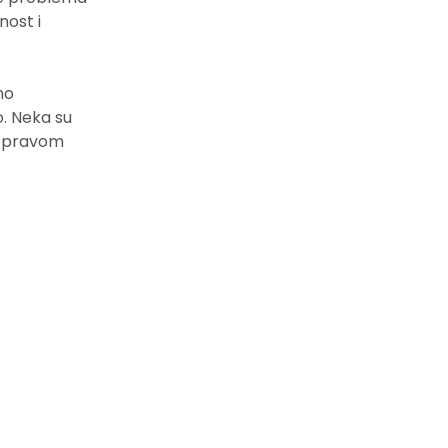
nost i
no
o. Neka su
u pravom