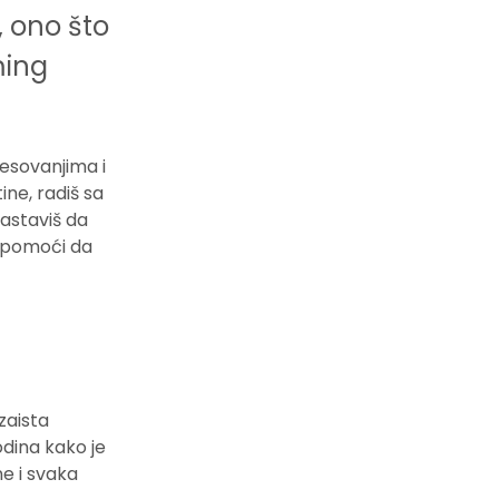
, ono što
ming
esovanjima i
ine, radiš sa
nastaviš da
o pomoći da
zaista
odina kako je
e i svaka