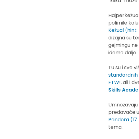
“klika” može
Hajperkežual
polimile kalu
Kežual (hint
dizajna su te
gejmingu ne
idemo dalje.
Tu su i sve v
standardnih
FTW
!, ali i 
Skills Acad
Umnožavaju 
predavače u
Pandora (17
tema.