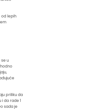
 od lepih
arem
 se u
ophodno
aju,
nađujuće
maju priliku da
u i da rade 1
Do sada je