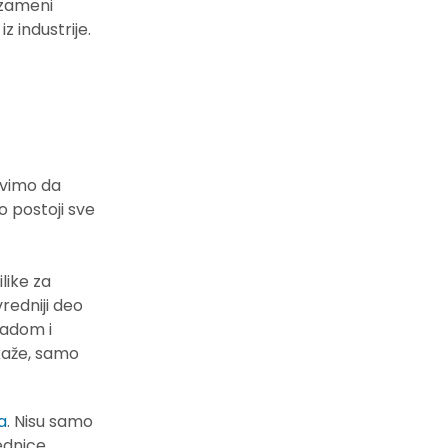
 zameni
 industrije.
avimo da
o postoji sve
like za
redniji deo
radom i
 kaže, samo
a
. Nisu samo
ednice