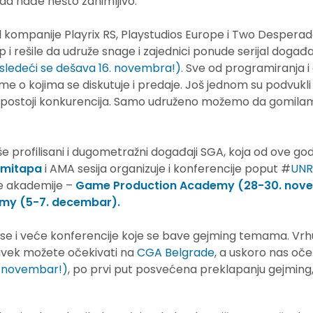
 da nađe nešto zanimljivo.
 kompanije Playrix RS, Playstudios Europe i Two Desperad
p i rešile da udruže snage i zajednici ponude serijal događ
: sledeći se dešava 16. novembra!)
. Sve od programiranja i
me o kojima se diskutuje i predaje. Još jednom su podvukli
 postoji konkurencija. Samo udruženo možemo da gomilam
iše profilisani i dugometražni događaji SGA, koja od ove g
mitapa
i AMA sesija organizuje i konferencije poput #
UNR
dve akademije –
Game Production Academy (28-30. nov
emy (5-7. decembar).
se i veće konferencije koje se bave gejming temama. Vr
vek možete očekivati na
CGA Belgrade
, a uskoro nas oček
. novembar!)
, po prvi put posvećena preklapanju gejming, 