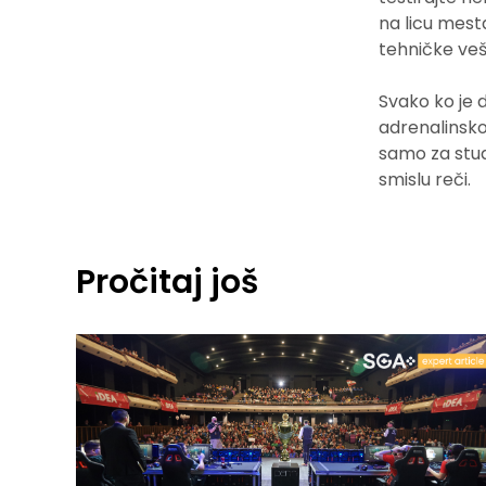
na licu mest
tehničke veš
Svako ko je
adrenalinsko 
samo za stud
smislu reči.
Pročitaj još