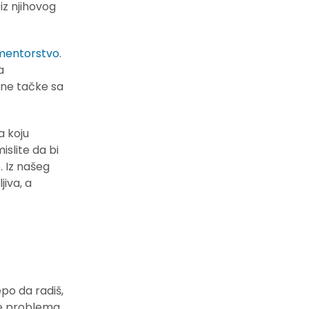
iz njihovog
mentorstvo
.
a
irne tačke sa
a koju
islite da bi
. Iz našeg
jiva, a
epo da radiš,
je problema