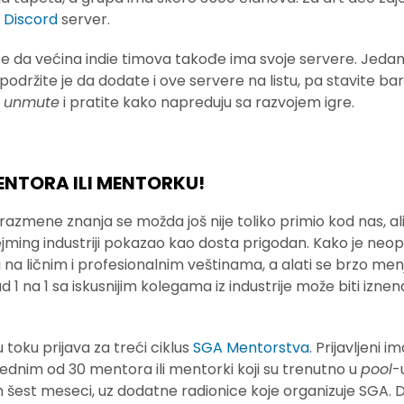
Discord
server.
e da većina indie timova takođe ima svoje servere. Jedan
podržite je da dodate i ove servere na listu, pa stavite b
a
unmute
i pratite kako napreduju sa razvojem igre.
MENTORA ILI MENTORKU!
razmene znanja se možda još nije toliko primio kod nas, ali
jming industriji pokazao kao dosta prigodan. Kako je ne
 i na ličnim i profesionalnim veštinama, a alati se brzo menj
d 1 na 1 sa iskusnijim kolegama iz industrije može biti izne
 toku prijava za treći ciklus
SGA Mentorstva
. Prijavljeni i
jednim od 30 mentora ili mentorki koji su trenutno u
pool
-
h šest meseci, uz dodatne radionice koje organizuje SGA. 