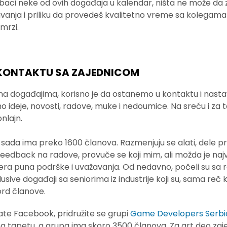
baci neke od ovih događaja u kalendar, ništa ne može da
anja i priliku da provedeš kvalitetno vreme sa kolegama iz
mrzi.
U KONTAKTU SA ZAJEDNICOM
a događajima, korisno je da ostanemo u kontaktu i nast
 ideje, novosti, radove, muke i nedoumice. Na sreću i za t
nlajn.
sada ima preko 1600 članova. Razmenjuju se alati, dele pri
feedback na radove, provuče se koji mim, ali možda je najv
ra puna podrške i uvažavanja. Od nedavno, počeli su sa 
sive događaji sa seniorima iz industrije koji su, sama reč
rd članove.
ate Facebook, pridružite se grupi
Game Developers Serbi
 tapetu, a grupa ima skoro 3500 članova. Za art deo zaj