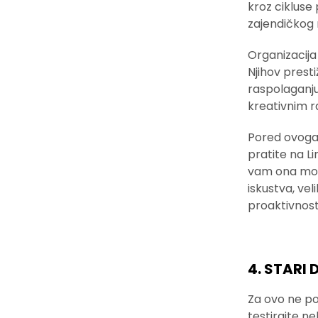
kroz cikluse 
zajendičkog ra
Organizacija
Njihov prest
raspolaganju 
kreativnim 
Pored ovoga,
pratite na Li
vam ona mogl
iskustva, veli
proaktivnost
4. STARI
Za ovo ne pos
testirajte ne