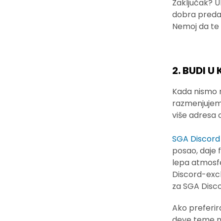
Zaključak? U
dobra predav
Nemoj da te 
2. BUDI 
Kada nismo n
razmenjujemo
više adresa o
SGA Discord
posao, daje 
lepa atmosfe
Discord-exclu
za SGA Disco
Ako preferir
deve teme na