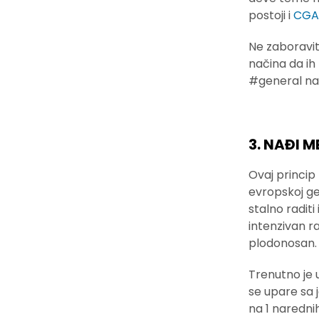
postoji i
CGA 
Ne zaboravit
načina da ih 
#general n
3. NAĐI 
Ovaj princip 
evropskoj ge
stalno raditi
intenzivan ra
plodonosan.
Trenutno je u
se upare sa 
na 1 naredni