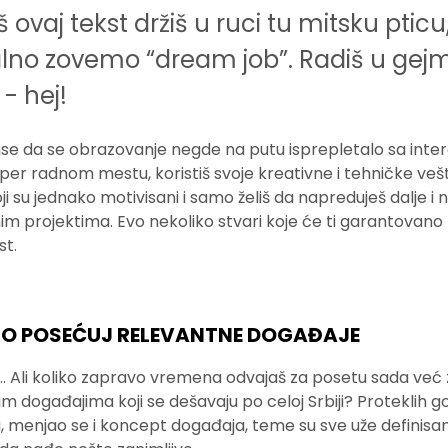
š ovaj tekst držiš u ruci tu mitsku pticu
alno zovemo “dream job”. Radiš u gej
 - hej!
nse da se obrazovanje negde na putu isprepletalo sa inter
per radnom mestu, koristiš svoje kreativne i tehničke vešt
 su jednako motivisani i samo želiš da napreduješ dalje i 
jnim projektima. Evo nekoliko stvari koje će ti garantovan
st.
NO POSEĆUJ RELEVANTNE DOGAĐAJE
 Ali koliko zapravo vremena odvajaš za posetu sada već 
 događajima koji se dešavaju po celoj Srbiji? Proteklih g
a, menjao se i koncept događaja, teme su sve uže definisan