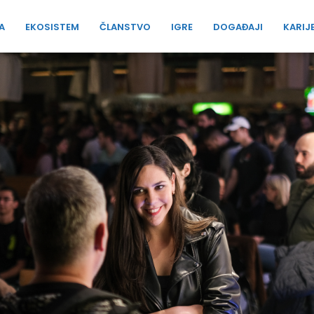
A
EKOSISTEM
ČLANSTVO
IGRE
DOGAĐAJI
KARIJ