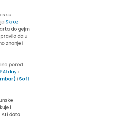
os su
aja
Skroz
 arta do gejm
 pravilo da u
o znanje i
odine pored
EALday
i
embar)
i
Soft
hunske
uje i
AI i data