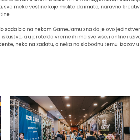
a, sve meke veštine koje mislite da imate, naravno kreativ
tine.
 do sada bio na nekom GameJamu zna da je ovo jedinstve
iskustvo, a u proteklo vreme ih ima sve više, i online i uživ
ente, neka na zadatu, a neka na slobodnu temu. Izazov 