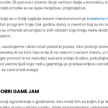
prošlo 35 parova i znamo da je većina i dalje u kontaktu, a 
da izrodile su se lepe inicijative i prijateljstva.
 koja se u Srbiji najduže bavim mentorstvom je
Kreativno 
ižan program traje čak godinu dana, a mentori koji su im n
su vrhunski stručnjaci iz svih oblasti koje imaju neke dod
radom.
 savetujemo i dobri stari pešački posao. Ako postoji osob
nkedInu ili na SGA Discordu ili na nekom trećem mestu, a m
a pomoći kroz nekoliko susreta onlajn ili uživo, pokušajte
ka većina ljudi koja radi u gejmingu je predusretljiva i saradl
 se ceni iznad svega.
 DOBRI GAME JAM
toji ograničenje u godinama. Ako imaš tim sa kojim ti je l
koliko stvari o istom trošku.
Time management
, rešavan