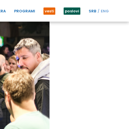
ERA
PROGRAMI
vesti
poslovi
SRB
ENG