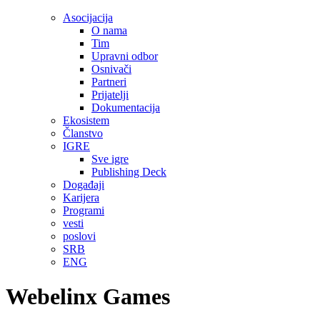
Asocijacija
O nama
Tim
Upravni odbor
Osnivači
Partneri
Prijatelji
Dokumentacija
Ekosistem
Članstvo
IGRE
Sve igre
Publishing Deck
Događaji
Karijera
Programi
vesti
poslovi
SRB
ENG
Webelinx Games