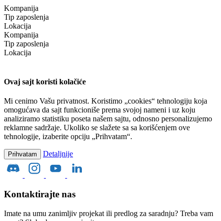
Kompanija
Tip zaposlenja
Lokacija
Kompanija
Tip zaposlenja
Lokacija
Ovaj sajt koristi kolačiće
Mi cenimo Vašu privatnost. Koristimo „cookies“ tehnologiju koja
omogućava da sajt funkcioniše prema svojoj nameni i uz koju
analiziramo statistiku poseta našem sajtu, odnosno personalizujemo
reklamne sadržaje. Ukoliko se slažete sa sa korišćenjem ove
tehnologije, izaberite opciju „Prihvatam“.
Detaljnije
Prihvatam
Kontaktirajte nas
Imate na umu zanimljiv projekat ili predlog za saradnju? Treba vam