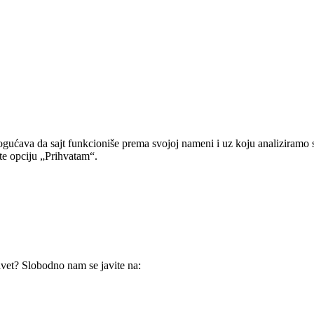
gućava da sajt funkcioniše prema svojoj nameni i uz koju analiziramo 
ite opciju „Prihvatam“.
avet? Slobodno nam se javite na: