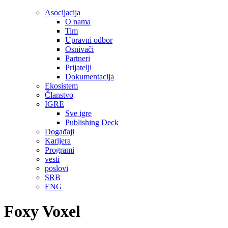
Asocijacija
O nama
Tim
Upravni odbor
Osnivači
Partneri
Prijatelji
Dokumentacija
Ekosistem
Članstvo
IGRE
Sve igre
Publishing Deck
Događaji
Karijera
Programi
vesti
poslovi
SRB
ENG
Foxy Voxel