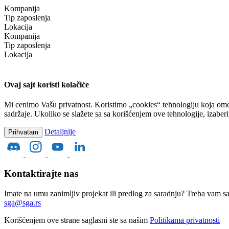
Kompanija
Tip zaposlenja
Lokacija
Kompanija
Tip zaposlenja
Lokacija
Ovaj sajt koristi kolačiće
Mi cenimo Vašu privatnost. Koristimo „cookies“ tehnologiju koja omo
sadržaje. Ukoliko se slažete sa sa korišćenjem ove tehnologije, izaber
Detaljnije
Prihvatam
Kontaktirajte nas
Imate na umu zanimljiv projekat ili predlog za saradnju? Treba vam s
sga@sga.rs
Korišćenjem ove strane saglasni ste sa našim
Politikama privatnosti