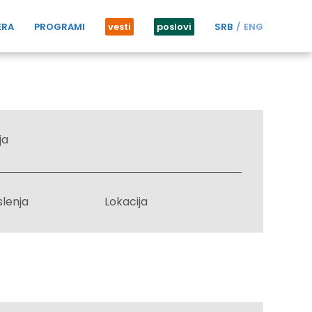
ERA
PROGRAMI
vesti
poslovi
SRB
ENG
ja
slenja
Lokacija