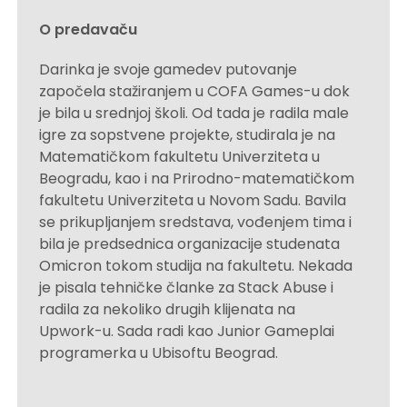
O predavaču
Darinka je svoje gamedev putovanje
započela stažiranjem u COFA Games-u dok
je bila u srednjoj školi. Od tada je radila male
igre za sopstvene projekte, studirala je na
Matematičkom fakultetu Univerziteta u
Beogradu, kao i na Prirodno-matematičkom
fakultetu Univerziteta u Novom Sadu. Bavila
se prikupljanjem sredstava, vođenjem tima i
bila je predsednica organizacije studenata
Omicron tokom studija na fakultetu. Nekada
je pisala tehničke članke za Stack Abuse i
radila za nekoliko drugih klijenata na
Upwork-u. Sada radi kao Junior Gameplai
programerka u Ubisoftu Beograd.