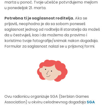
marta u ponoć. Tvoje učešće potvrđujemo mejlom
u ponedeljak 21. marta.
Potrebna ti je saglasnost roditelja.
Ako se
prijaviš, neophodno je da sa sobom poneseš
saglasnost jednog od roditelja ili staratelja da možeš
da u čestvuješ, kao i da možemo da pravimo i
koristimo tvoje fotografije/snimak nakon događaja.
Formular za saglasnost nalazi se u prijavnoj formi.
Ovu radionicu organizuje SGA (Serbian Games
Association) u okviru
celodnevnog događaja
SGA