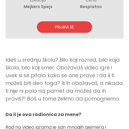
Mejkers Spejs
Besplatno
PRIJAVI SE
Ideš u srednju školu? Bilo koji razred, bilo koja
škola, bilo koji smer. Obožavaš video igre i
uvek si se pitala kako se one prave i da li ti
možeš biti deo toga? Ili ih obožavaš, a nikada
ti nije ni palo na pamet da možeš da ih
praviš?! Baš u tome želimo da pomognemo.
Da li je ova radionica za mene?
Rad na video igrama je san mnogih gejmera i