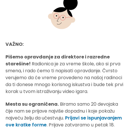
VAŽNO:
Pišemo opravdanje za direktore i razredne
starešine!
Radionica je za vreme škole, ako si prva
smena, i rado ćemo ti napisati opravdanje. Čvrsto
verujemo da će vreme provedeno na našoj radinoci
da ti donese mnogo korisnog iskustva i bude tek prvi
korak u tvom istraživanju video igara.
Mesta su ograničena.
Biramo samo 20 devojaka
čije nam se prijave najviše dopadnu i koje pokažu
najveću želju da učestvuju.
Prijavi se ispunjavanjem
ove kratke forme
. Prijave zatvaramo u petak 18.