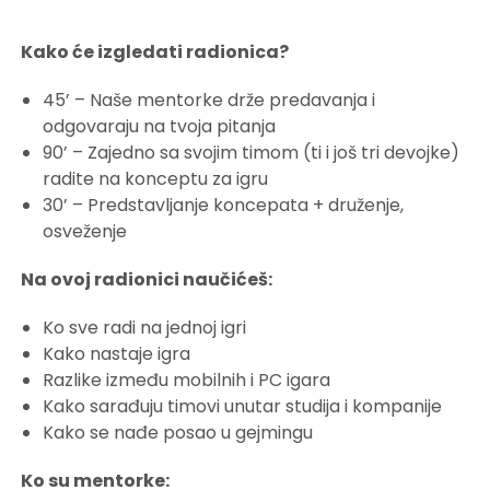
Kako će izgledati radionica?
45’ – Naše mentorke drže predavanja i
odgovaraju na tvoja pitanja
90’ – Zajedno sa svojim timom (ti i još tri devojke)
radite na konceptu za igru
30’ – Predstavljanje koncepata + druženje,
osveženje
Na ovoj radionici naučićeš:
Ko sve radi na jednoj igri
Kako nastaje igra
Razlike između mobilnih i PC igara
Kako sarađuju timovi unutar studija i kompanije
Kako se nađe posao u gejmingu
Ko su mentorke: