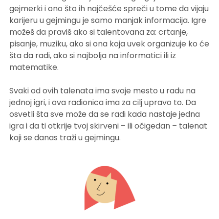
gejmerki i ono što ih najčešće spreči u tome da vijaju
karijeru u gejmingu je samo manjak informacija. Igre
možeš da praviš ako si talentovana za: crtanje,
pisanje, muziku, ako si ona koja uvek organizuje ko će
šta da radi, ako si najbolja na informatici ili iz
matematike.
Svaki od ovih talenata ima svoje mesto u radu na
jednoj igri, i ova radionica ima za cilj upravo to. Da
osvetli šta sve može da se radi kada nastaje jedna
igra i da ti otkrije tvoj skirveni – ili očigedan – talenat
koji se danas traži u gejmingu.