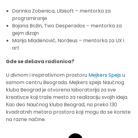
Darinka Zobenica, Ubisoft – mentorka za
programiranje
Bojana Božin, Two Desperados – mentorka za
gejm dizajn
Marija Mladenović, Nordeus – mentorka za UX i
art
Gde se dešava radionica?
U divnom i inspirativnom prostoru
Mejkers Spejs
u
samom centru Beograda. Mejkers spejs Naučnog
kluba Beograd je otvorena laboratorija za sve
kreativce koji traže mesto za realizaciju svojih ideja.
Кao deo Naučnog kluba Beograd, na preko 130
kvadratnih metara prostora koji mogu da se koriste
na razne načine.