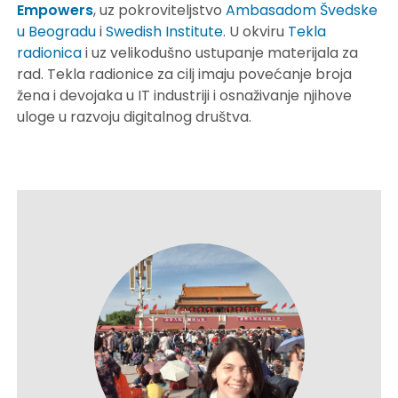
Empowers
, uz pokroviteljstvo
Ambasadom Švedske
u Beogradu
i
Swedish Institute
. U okviru
Tekla
radionica
i uz velikodušno ustupanje materijala za
rad. Tekla radionice za cilj imaju povećanje broja
žena i devojaka u IT industriji i osnaživanje njihove
uloge u razvoju digitalnog društva.