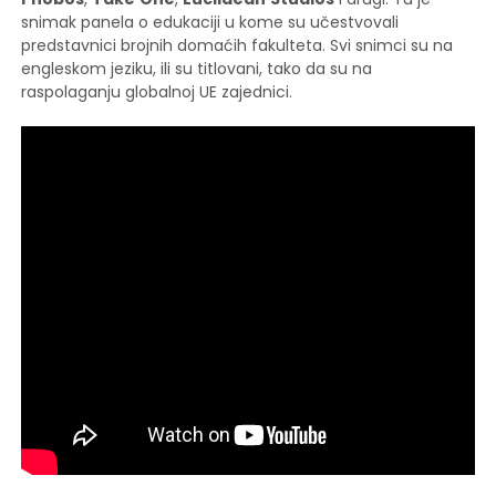
snimak panela o edukaciji u kome su učestvovali
predstavnici brojnih domaćih fakulteta. Svi snimci su na
engleskom jeziku, ili su titlovani, tako da su na
raspolaganju globalnoj UE zajednici.