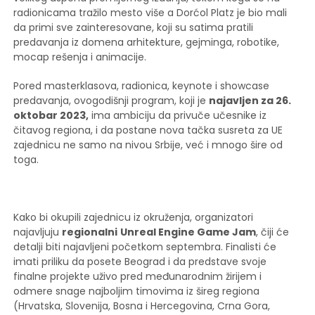
radionicama tražilo mesto više a Dorćol Platz je bio mali
da primi sve zainteresovane, koji su satima pratili
predavanja iz domena arhitekture, gejminga, robotike,
mocap rešenja i animacije.
Pored masterklasova, radionica, keynote i showcase
predavanja, ovogodišnji program, koji je
najavljen za 26.
oktobar 2023,
ima ambiciju da privuče učesnike iz
čitavog regiona, i da postane nova tačka susreta za UE
zajednicu ne samo na nivou Srbije, već i mnogo šire od
toga.
Kako bi okupili zajednicu iz okruženja, organizatori
najavljuju
regionalni
Unreal Engine Game Jam
, čiji će
detalji biti najavljeni početkom septembra. Finalisti će
imati priliku da posete Beograd i da predstave svoje
finalne projekte uživo pred međunarodnim žirijem i
odmere snage najboljim timovima iz šireg regiona
(Hrvatska, Slovenija, Bosna i Hercegovina, Crna Gora,