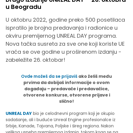
u Beogradu
U oktobru 2022, godine preko 500 posetilaca
ispratilo je brojna predavanja i radionice u
okviru premijernog UNREAL DAY programa.
Nova tačka susreta za sve one koji koriste UE
vraća se ove godine u proširenom izdanju -
zabeležite 26. oktobar!
Ovde možeš da se prijaviš
ako želiš među
prvima da dobijaš informacije o ovom
događaju – predavače i predavačice,
otvorene konkurse, otvorene prijave i
slično!
UNREAL DAY
bio je celodnevni program koji je okupio
sadašanje, ali i buduće Unreal Engine profesionalce iz
Srbije, Kanade, Tajvana, Poljske i šireg regiona. Nakon
velikog uspeha premijernog izdanja, tokom koga se na