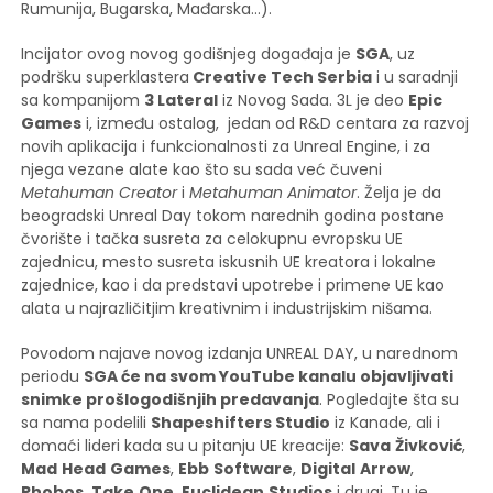
Rumunija, Bugarska, Mađarska…).
Incijator ovog novog godišnjeg događaja je
SGA
, uz
podršku superklastera
Creative Tech Serbia
i u saradnji
sa kompanijom
3 Lateral
iz Novog Sada. 3L je deo
Epic
Games
i, između ostalog, jedan od R&D centara za razvoj
novih aplikacija i funkcionalnosti za Unreal Engine, i za
njega vezane alate kao što su sada već čuveni
Metahuman Creator
i
Metahuman Animator
. Želja je da
beogradski Unreal Day tokom narednih godina postane
čvorište i tačka susreta za celokupnu evropsku UE
zajednicu, mesto susreta iskusnih UE kreatora i lokalne
zajednice, kao i da predstavi upotrebe i primene UE kao
alata u najrazličitjim kreativnim i industrijskim nišama.
Povodom najave novog izdanja UNREAL DAY, u narednom
periodu
SGA će na svom YouTube kanalu objavljivati
snimke prošlogodišnjih predavanja
. Pogledajte šta su
sa nama podelili
Shapeshifters Studio
iz Kanade, ali i
domaći lideri kada su u pitanju UE kreacije:
Sava
Živković
,
Mad
Head
Games
,
Ebb
Software
,
Digital
Arrow
,
Phobos
,
Take
One
,
Euclidean
Studios
i drugi. Tu je