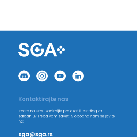
Kontaktirajte nas
Imate na umu zanimljiv projekat ili predlog za
saradnju? Treba vam savet? Slobodno nam se javite
na:
sga@sga.rs