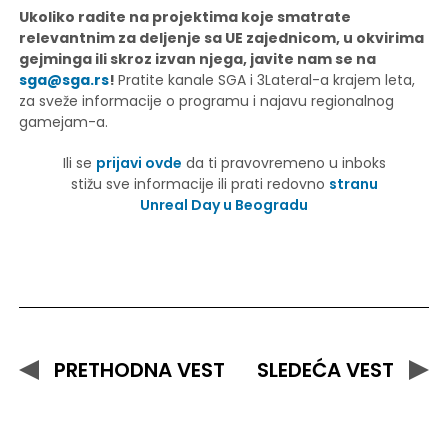
Ukoliko radite na projektima koje smatrate
relevantnim za deljenje sa UE zajednicom, u okvirima
gejminga ili skroz izvan njega, javite nam se na
sga@sga.rs
!
Pratite kanale SGA i 3Lateral-a krajem leta,
za sveže informacije o programu i najavu regionalnog
gamejam-a.
Ili se
prijavi ovde
da ti pravovremeno u inboks
stižu sve informacije ili prati redovno
stranu
Unreal Day u Beogradu
PRETHODNA VEST
SLEDEĆA VEST