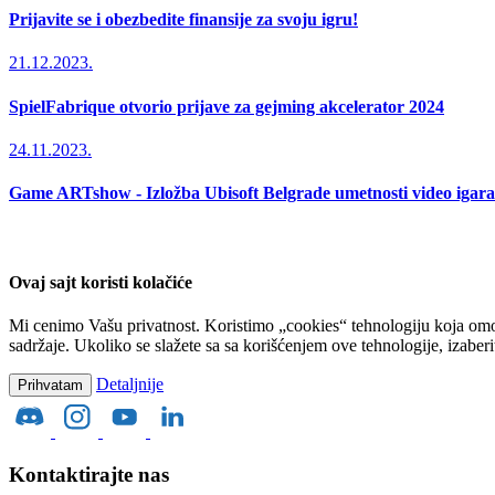
Prijavite se i obezbedite finansije za svoju igru!
21.12.2023.
SpielFabrique otvorio prijave za gejming akcelerator 2024
24.11.2023.
Game ARTshow - Izložba Ubisoft Belgrade umetnosti video igara
Ovaj sajt koristi kolačiće
Mi cenimo Vašu privatnost. Koristimo „cookies“ tehnologiju koja omo
sadržaje. Ukoliko se slažete sa sa korišćenjem ove tehnologije, izaber
Detaljnije
Prihvatam
Kontaktirajte nas