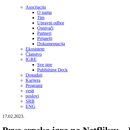
Asocijacija
O nama
Tim
Upravni odbor
Osnivači
Partneri
Prijatelji
Dokumentacija
Ekosistem
Članstvo
IGRE
Sve igre
Publishing Deck
Događaji
Karijera
Programi
vesti
poslovi
SRB
ENG
17.02.2023.