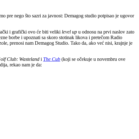
mo pre nego što sazri za javnost: Demagog studio potpisao je ugovor
rački i grafički ovo će biti veliki
level up
u odnosu na prvi naslov zato
ezne borbe i upoznati sa skoro stotinak likova i pretečom Radio
zole, prenosi nam Demagog Studio. Tako da, ako već nisi, krajnje je
olf Club: Wasteland
i
The Cub
(koji se očekuje u novembru ove
dija, rekao nam je da: