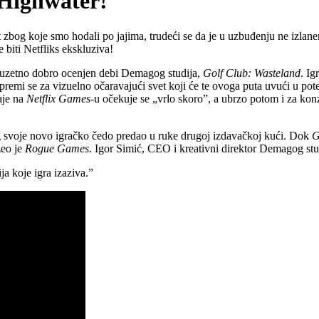
 Highwater!
bog koje smo hodali po jajima, trudeći se da je u uzbuđenju ne izlane
biti Netfliks ekskluziva!
izuzetno dobro ocenjen debi Demagog studija,
Golf Club: Wasteland
. Ig
Spremi se za vizuelno očaravajući svet koji će te ovoga puta uvući u pot
aje na
Netflix Games
-u očekuje se „vrlo skoro”, a ubrzo potom i za kon
g svoje novo igračko čedo predao u ruke drugoj izdavačkoj kući. Dok
G
eo je
Rogue Games
. Igor Simić, CEO i kreativni direktor Demagog stu
a koje igra izaziva.”