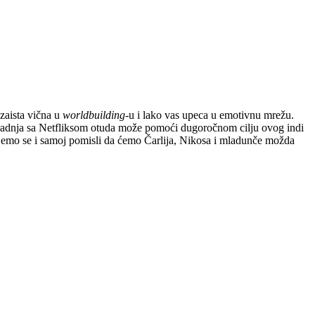
 zaista vična u
worldbuilding
-u i lako vas upeca u emotivnu mrežu.
. Saradnja sa Netfliksom otuda može pomoći dugoročnom cilju ovog indi
adujemo se i samoj pomisli da ćemo Čarlija, Nikosa i mladunče možda