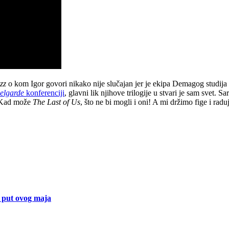
zz
o kom Igor govori nikako nije slučajan jer je ekipa Demagog studija
elgarde
konferenciji
, glavni lik njihove trilogije u stvari je sam svet
e. Kad može
The
Last of Us
, što ne bi mogli i oni! A mi držimo fige i r
 put ovog maja