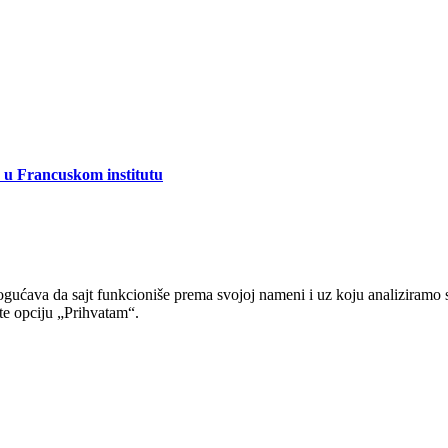
 u Francuskom institutu
gućava da sajt funkcioniše prema svojoj nameni i uz koju analiziramo 
ite opciju „Prihvatam“.