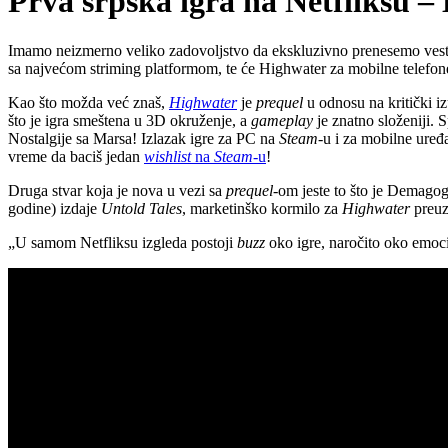
Prva srpska igra na Netfliksu –
Imamo neizmerno veliko zadovoljstvo da ekskluzivno prenesemo vest z
sa najvećom striming platformom, te će Highwater za mobilne telefone 
Kao što možda već znaš,
Highwater
je
prequel
u odnosu na kritički 
što je igra smeštena u 3D okruženje, a
gameplay
je znatno složeniji. 
Nostalgije sa Marsa! Izlazak igre za PC na
Steam
-u i za mobilne uređ
vreme da baciš jedan
wishlist
na
Steam
-u
!
Druga stvar koja je nova u vezi sa
prequel
-om jeste to što je Demago
godine) izdaje
Untold Tales
, marketinško kormilo za
Highwater
preuz
„U samom Netfliksu izgleda postoji
buzz
oko igre, naročito oko emocij