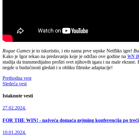
Rogue Games
je to iskoristio, i eto nama prve srpske Netfliks igre!
Bu
Kako je Igor rekao na predavanju koje je održao ove godine na
WN B
studija da transmedijalno proširi svet njihovih igara i na male ekran
negde u budućnosti gledati i u obliku filmske adaptacije!
Prethodna vest
Sledeća vest
Istaknute vesti
27.02.2024.
FOR THE WIN! - najveća domaća gejming konferencija po treći
10.01.2024.