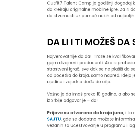
Outfit7 Talent Camp je godišnji događaj k
da kreiraju originalne mobilne igre. Za 4 d
do stvarnosti uz pomoć nekih od najboljih 
DA LI I TI MOŽEŠ DA
Najverovatnije da da! Traže se kvalifikova
gejm dizajneri i producenti. Ako si profesi
strastveni igrač, sve dok se ne plašiš da 
od početka do kraja, samo napred. Ideja je da
ujedine i zajedno dođu do cilja.
Važno je da imaš preko 18 godina, a ako se 
iz Srbije odgovor je – da!
Prijave su otvorene do kraja juna
, i t
SAJTU
, gde se dodatno možete informisati
vezanih za učestvovanje u programu i logi