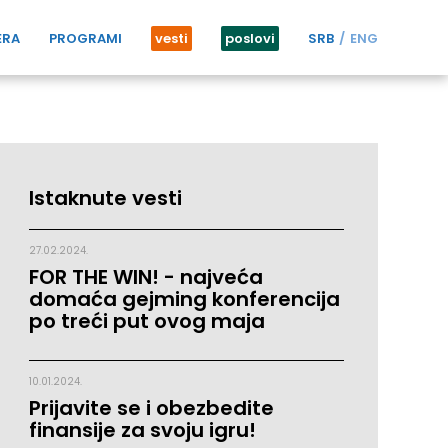
ERA
PROGRAMI
vesti
poslovi
SRB
ENG
Istaknute vesti
27.02.2024.
FOR THE WIN! - najveća
domaća gejming konferencija
po treći put ovog maja
10.01.2024.
Prijavite se i obezbedite
finansije za svoju igru!