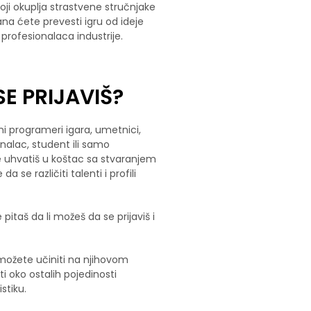
oji okuplja strastvene stručnjake
ana ćete prevesti igru od ideje
profesionalaca industrije.
 SE PRIJAVIŠ?
ni programeri igara, umetnici,
onalac, student ili samo
se uhvatiš u koštac sa stvaranjem
 se različiti talenti i profili
pitaš da li možeš da se prijaviš i
o možete učiniti na njihovom
 oko ostalih pojedinosti
stiku.