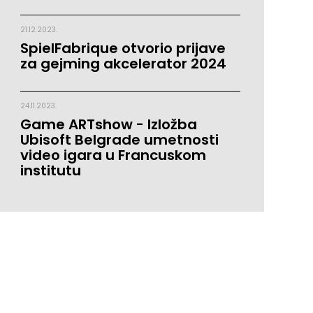
21.12.2023.
SpielFabrique otvorio prijave
za gejming akcelerator 2024
24.11.2023.
Game ARTshow - Izložba
Ubisoft Belgrade umetnosti
video igara u Francuskom
institutu