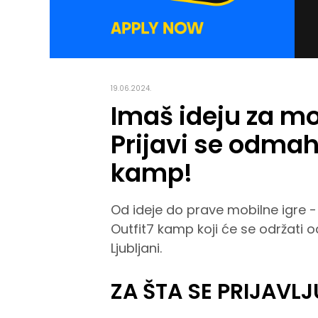
19.06.2024.
Imaš ideju za mo
Prijavi se odmah
kamp!
Od ideje do prave mobilne igre -
Outfit7 kamp koji će se održati 
Ljubljani.
ZA ŠTA SE PRIJAVL