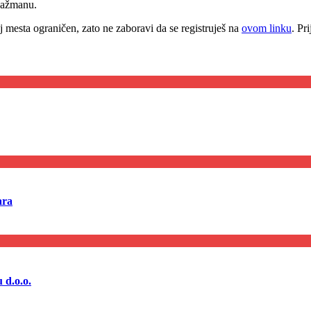
gažmanu.
j mesta ograničen, zato ne zaboravi da se registruješ na
ovom linku
. Pr
ara
 d.o.o.