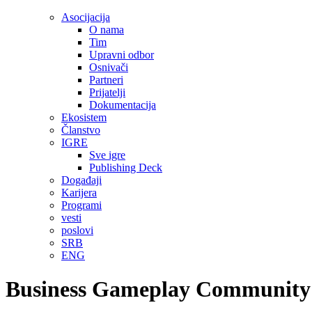
Asocijacija
O nama
Tim
Upravni odbor
Osnivači
Partneri
Prijatelji
Dokumentacija
Ekosistem
Članstvo
IGRE
Sve igre
Publishing Deck
Događaji
Karijera
Programi
vesti
poslovi
SRB
ENG
Business Gameplay Community