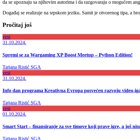
da se upoznaju sa njihovim autorima i da razgovaraju o mogućem an
Događaj se realizuje na srpskom jeziku. Samit je otvorenog tipa, a bro
Pročitaj još
vest
31.10.2024.
Spremi se za Wargaming XP Boost Meetup – Python Edition!
Tatjana Ristić
SGA
vest
31.10.2024.
Info dan programa Kreativna Evropa posvećen razvoju video-ig
Tatjana Ristić
SGA
vest
01.10.2024.
Smart Start – finansiranje za sve timove koji prave igre, a još nisu
Tatjana Ristić
SGA