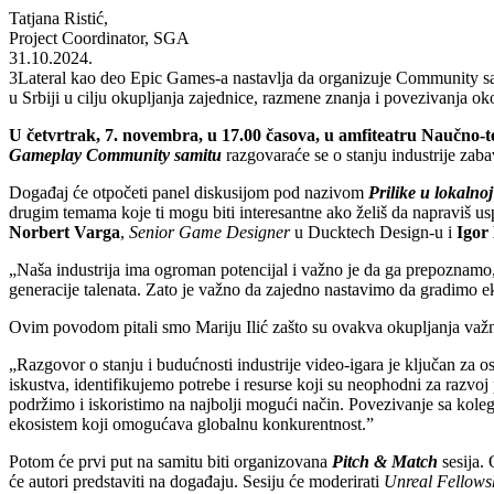
Tatjana Ristić,
Project Coordinator, SGA
31.10.2024.
3Lateral kao deo Epic Games-a nastavlja da organizuje Community sa
u Srbiji u cilju okupljanja zajednice, razmene znanja i povezivanja ok
U četvrtrak, 7. novembra, u 17.00 časova, u amfiteatru Naučno
Gameplay Community samitu
razgovaraće se o stanju industrije zabav
Događaj će otpočeti panel diskusijom pod nazivom
Prilike u lokalnoj
drugim temama koje ti mogu biti interesantne ako želiš da napraviš us
Norbert Varga
,
Senior Game Designer
u Ducktech Design-u i
Igor
„Naša industrija ima ogroman potencijal i važno je da ga prepoznamo,
generacije talenata. Zato je važno da zajedno nastavimo da gradimo e
Ovim povodom pitali smo Mariju Ilić zašto su ovakva okupljanja važn
„Razgovor o stanju i budućnosti industrije video-igara je ključan za 
iskustva, identifikujemo potrebe i resurse koji su neophodni za razvo
podržimo i iskoristimo na najbolji mogući način. Povezivanje sa koleg
ekosistem koji omogućava globalnu konkurentnost.”
Potom će prvi put na samitu biti organizovana
Pitch & Match
sesija. 
će autori predstaviti na događaju. Sesiju će moderirati
Unreal
Fellows