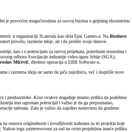
dni je posvećen mogućnostima za razvoj biznisa u gejming ekosistemu
ummit
, u organizaciji 3Laterala kao dela Epic Games-a. Na
Business
eatori povežu, razmene ideje, ali i da prošire svoje timove.
ustrije, kao i o potencijalu za razvoj projekata, potrebnim resursima i
ravnog odbora Asocijacije industrije video-igara Srbije (SGA),
roslav Mićević
, direktor operacija u EBB Software-u.
ma i razmena ideja ne samo da jača zajednicu, već i inspiriše nove
ativce i preduzetnike. Kroz ovakve događaje imamo priliku da podelimo
industrija ima ogroman potencijal i važno je da ga prepoznamo,
neracije talenata. Zato je važno da zajedno nastavimo da gradimo
na osnovu originalnosti i izvodljivosti izabrana su tri projekta koje
 Nakon toga zainteresovani za rad na ovim projektima imaće priliku