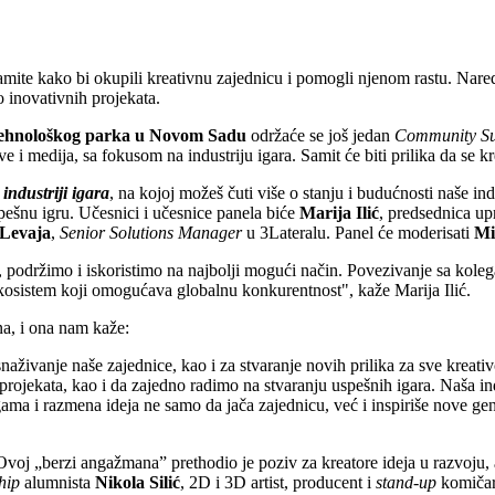
mite kako bi okupili kreativnu zajednicu i pomogli njenom rastu. Nare
o inovativnih projekata.
-tehnološkog parka u Novom Sadu
održaće se još jedan
Community S
e i medija, sa fokusom na industriju igara. Samit će biti prilika da se kr
 industriji igara
, na kojoj možeš čuti više o stanju i budućnosti naše ind
pešnu igru. Učesnici i učesnice panela biće
Marija Ilić
, predsednica up
 Levaja
,
Senior Solutions Manager
u 3Lateralu. Panel će moderisati
Mi
 podržimo i iskoristimo na najbolji mogući način. Povezivanje sa kolega
kosistem koji omogućava globalnu konkurentnost", kaže Marija Ilić.
a, i ona nam kaže:
osnaživanje naše zajednice, kao i za stvaranje novih prilika za sve kre
j projekata, kao i da zajedno radimo na stvaranju uspešnih igara. Naša 
ama i razmena ideja ne samo da jača zajednicu, već i inspiriše nove ge
Ovoj „berzi angažmana” prethodio je poziv za kreatore ideja u razvoju, a 
hip
alumnista
Nikola Silić
, 2D i 3D artist, producent i
stand-up
komičar.