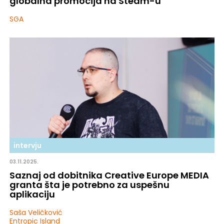
globalna promocija na Steam-u
SGA
intervju
03.11.2025.
Saznaj od dobitnika Creative Europe MEDIA
granta šta je potrebno za uspešnu
aplikaciju
Saša Veličković
Entropic Island