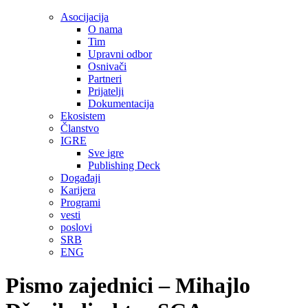
Asocijacija
O nama
Tim
Upravni odbor
Osnivači
Partneri
Prijatelji
Dokumentacija
Ekosistem
Članstvo
IGRE
Sve igre
Publishing Deck
Događaji
Karijera
Programi
vesti
poslovi
SRB
ENG
Pismo zajednici – Mihajlo