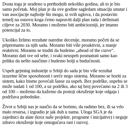
Dosta toga je urađeno u prethodnih nekoliko godina, ali to je bio
samo početak. Moj plan je da ove godine sagledam situaciju unutar i
van asocijacije najbolje što mogu, iz svih uglova, i da postavim
temelj na osnovu koga ćemo napraviti dalji plan rada i definisati
ciljeve za 2030. Moramo i možemo biti ambiciozniji, jer imamo
potencijal za to.
Ukoliko želimo rezultate naredne decenije, moramo početi da se
pripremamo za njih sada. Moramo biti više proaktivni, a manje
reaktivni. Moramo se truditi da budemo „ahead of the curve“.
Moramo dati sve od sebe, i svaki neuspeh posmatrati samo kao
priliku da nešto naučimo i budemo bolji u budućnosti.
Uspeh gejming industrije u Srbiji do sada je bio više rezultat
izuzetne lične sposobnosti i sreće nego sistema. Moramo se boriti za
sistem, kako bismo povećali šanse za uspeh. Bez podrške, uspehu se
može nadati 1 od 100, a uz podršku, ako taj broj povećamo na 2 ili 3
od 100 – možemo da kažemo da postoji okruženje koje odgaja i
podržava pobednike.
Život u Srbiji nas je naučio da se borimo, da radimo bez, ili sa vrlo
malo resursa, i izgradio je jak duh u nama. Uloga SGA je da
zajednici da alate (kroz naše projekte, programe i inicijative) i neguje
zdravo okruženje koje omogućava rast i razvoj.