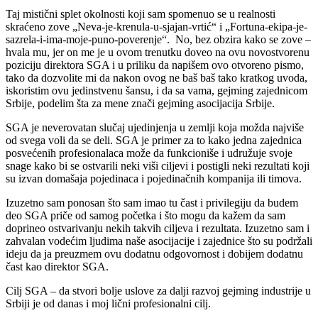
Taj mistični splet okolnosti koji sam spomenuo se u realnosti
skraćeno zove „Neva-je-krenula-u-sjajan-vrtić“ i „Fortuna-ekipa-je-
sazrela-i-ima-moje-puno-poverenje“. No, bez obzira kako se zove –
hvala mu, jer on me je u ovom trenutku doveo na ovu novostvorenu
poziciju direktora SGA i u priliku da napišem ovo otvoreno pismo,
tako da dozvolite mi da nakon ovog ne baš baš tako kratkog uvoda,
iskoristim ovu jedinstvenu šansu, i da sa vama, gejming zajednicom
Srbije, podelim šta za mene znači gejming asocijacija Srbije.
SGA je neverovatan slučaj ujedinjenja u zemlji koja možda najviše
od svega voli da se deli. SGA je primer za to kako jedna zajednica
posvećenih profesionalaca može da funkcioniše i udružuje svoje
snage kako bi se ostvarili neki viši ciljevi i postigli neki rezultati koji
su izvan domašaja pojedinaca i pojedinačnih kompanija ili timova.
Izuzetno sam ponosan što sam imao tu čast i privilegiju da budem
deo SGA priče od samog početka i što mogu da kažem da sam
doprineo ostvarivanju nekih takvih ciljeva i rezultata. Izuzetno sam i
zahvalan vodećim ljudima naše asocijacije i zajednice što su podržali
ideju da ja preuzmem ovu dodatnu odgovornost i dobijem dodatnu
čast kao direktor SGA.
Cilj SGA – da stvori bolje uslove za dalji razvoj gejming industrije u
Srbiji je od danas i moj lični profesionalni cilj.