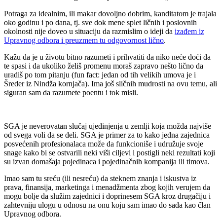
Potraga za idealnim, ili makar dovoljno dobrim, kanditatom je trajala
oko godinu i po dana, tj. sve dok mene splet ličnih i poslovnih
okolnosti nije doveo u situaciju da razmislim o ideji da
izađem iz
Upravnog odbora i preuzmem tu odgovornost lično
.
Kažu da je u životu bitno razumeti i prihvatiti da niko neće doći da
te spasi i da ukoliko želiš promenu moraš zapravo nešto lično da
uradiš po tom pitanju (fun fact: jedan od tih velikih umova je i
Šreder iz Nindža kornjača). Ima još sličnih mudrosti na ovu temu, ali
siguran sam da razumete poentu i tok misli.
SGA je neverovatan slučaj ujedinjenja u zemlji koja možda najviše
od svega voli da se deli. SGA je primer za to kako jedna zajednica
posvećenih profesionalaca može da funkcioniše i udružuje svoje
snage kako bi se ostvarili neki viši ciljevi i postigli neki rezultati koji
su izvan domašaja pojedinaca i pojedinačnih kompanija ili timova.
Imao sam tu sreću (ili nesreću) da steknem znanja i iskustva iz
prava, finansija, marketinga i menadžmenta zbog kojih verujem da
mogu bolje da služim zajednici i doprinesem SGA kroz drugačiju i
zahtevniju ulogu u odnosu na onu koju sam imao do sada kao član
Upravnog odbora.