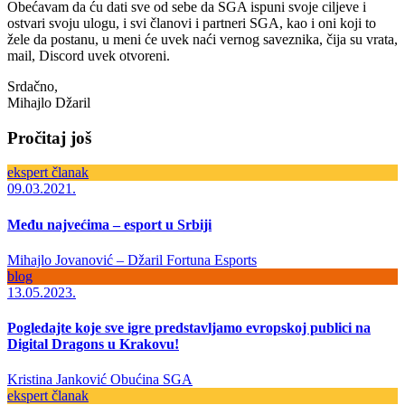
Obećavam da ću dati sve od sebe da SGA ispuni svoje ciljeve i
ostvari svoju ulogu, i svi članovi i partneri SGA, kao i oni koji to
žele da postanu, u meni će uvek naći vernog saveznika, čija su vrata,
mail, Discord uvek otvoreni.
Srdačno,
Mihajlo Džaril
Pročitaj još
ekspert članak
09.03.2021.
Među najvećima – esport u Srbiji
Mihajlo Jovanović – Džaril
Fortuna Esports
blog
13.05.2023.
Pogledajte koje sve igre predstavljamo evropskoj publici na
Digital Dragons u Krakovu!
Kristina Janković Obućina
SGA
ekspert članak