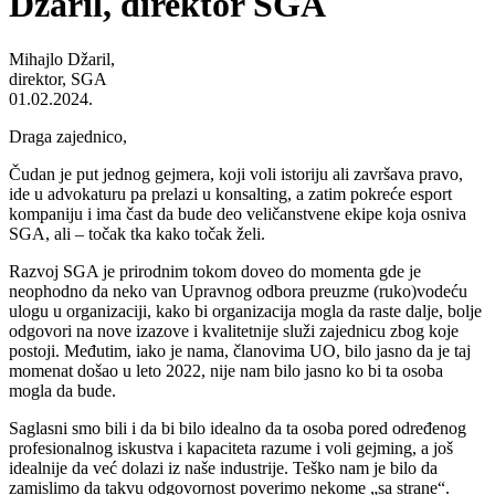
Džaril, direktor SGA
Mihajlo Džaril,
direktor, SGA
01.02.2024.
Draga zajednico,
Čudan je put jednog gejmera, koji voli istoriju ali završava pravo,
ide u advokaturu pa prelazi u konsalting, a zatim pokreće esport
kompaniju i ima čast da bude deo veličanstvene ekipe koja osniva
SGA, ali – točak tka kako točak želi.
Razvoj SGA je prirodnim tokom doveo do momenta gde je
neophodno da neko van Upravnog odbora preuzme (ruko)vodeću
ulogu u organizaciji, kako bi organizacija mogla da raste dalje, bolje
odgovori na nove izazove i kvalitetnije služi zajednicu zbog koje
postoji. Međutim, iako je nama, članovima UO, bilo jasno da je taj
momenat došao u leto 2022, nije nam bilo jasno ko bi ta osoba
mogla da bude.
Saglasni smo bili i da bi bilo idealno da ta osoba pored određenog
profesionalnog iskustva i kapaciteta razume i voli gejming, a još
idealnije da već dolazi iz naše industrije. Teško nam je bilo da
zamislimo da takvu odgovornost poverimo nekome „sa strane“.