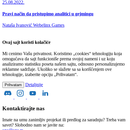
25.08.2022.
Pravi način da pristupimo analitici u gejmingu
Nataša Ivanović
Webelinx Games
Ovaj sajt koristi kolačiće
Mi cenimo Vašu privatnost. Koristimo „cookies“ tehnologiju koja
omogućava da sajt funkcioniše prema svojoj nameni i uz koju
analiziramo statistiku poseta našem sajtu, odnosno personalizujemo
reklamne sadržaje. Ukoliko se slažete sa sa korišćenjem ove
tehnologije, izaberite opciju „Prihvatam“.
Detaljnije
Prihvatam
Kontaktirajte nas
Imate na umu zanimljiv projekat ili predlog za saradnju? Treba vam
savet? Slobodno nam se javite na: