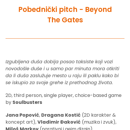
Pobednički pitch - Beyond
The Gates
Izgubljena duša dobija posao taksiste koji vozi
novodošle duše i u samo par minuta mora otkriti
da li duša zaslužuje mesto u raju ili paklu kako bi
se iskupio za svoje grehe iz prethodnog života.
2D, third person, single player, choice-based game
by
Soulbusters
Jana Popović
,
Dragana
Kostić
(2D karakter &
koncept art),
Vladimir
Đaković
(muzika i zvuk),
Miloš
Markov
(narativni i gejm dizajn)