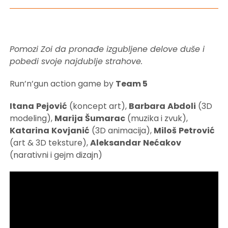
Pomozi Zoi da pronađe izgubljene delove duše i
pobedi svoje najdublje strahove.
Run’n’gun action game by
Team 5
Itana
Pejović
(koncept art),
Barbara
Abdoli
(3D
modeling),
Marija
Šumarac
(muzika i zvuk),
Katarina
Kovjanić
(3D animacija),
Miloš
Petrović
(art & 3D teksture),
Aleksandar
Nećakov
(narativni i gejm dizajn)