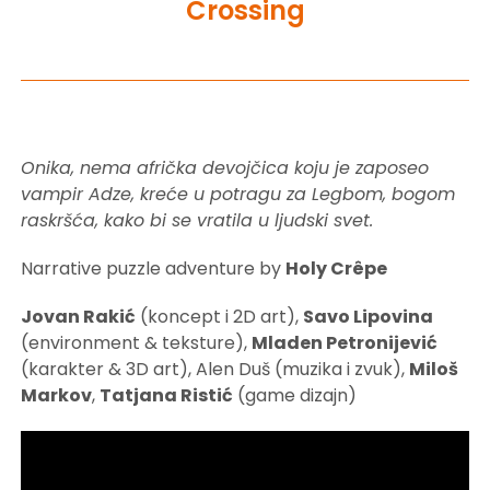
Crossing
Onika, nema afrička devojčica koju je zaposeo
vampir Adze, kreće u potragu za Legbom, bogom
raskršća, kako bi se vratila u ljudski svet.
Narrative puzzle adventure by
Holy Crêpe
Jovan Rakić
(koncept i 2D art),
Savo Lipovina
(environment & teksture),
Mladen Petronijević
(karakter & 3D art), Alen Duš (muzika i zvuk),
Miloš
Markov
,
Tatjana Ristić
(game dizajn)