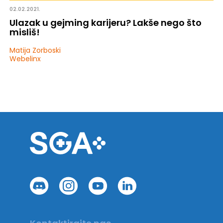
02.02.2021.
Ulazak u gejming karijeru? Lakše nego što
misliš!
Matija Zorboski
Webelinx