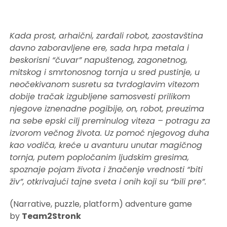
Kada prost, arhaični, zarđali robot, zaostavština
davno zaboravljene ere, sada hrpa metala i
beskorisni “čuvar” napuštenog, zagonetnog,
mitskog i smrtonosnog tornja u sred pustinje, u
neočekivanom susretu sa tvrdoglavim vitezom
dobije tračak izgubljene samosvesti prilikom
njegove iznenadne pogibije, on, robot, preuzima
na sebe epski cilj preminulog viteza – potragu za
izvorom večnog života. Uz pomoć njegovog duha
kao vodiča, kreće u avanturu unutar magičnog
tornja, putem popločanim ljudskim gresima,
spoznaje pojam života i žnačenje vrednosti “biti
živ”, otkrivajući tajne sveta i onih koji su “bili pre”.
(Narrative, puzzle, platform) adventure game
by
Team2Stronk