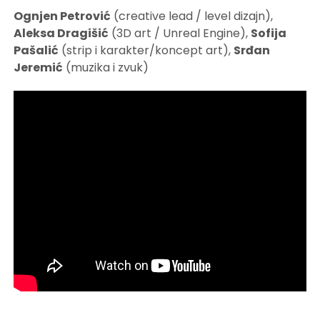
Ognjen Petrović
(creative lead / level dizajn),
Aleksa Dragišić
(3D art / Unreal Engine),
Sofija
Pašalić
(strip i karakter/koncept art),
Srđan
Jeremić
(muzika i zvuk)