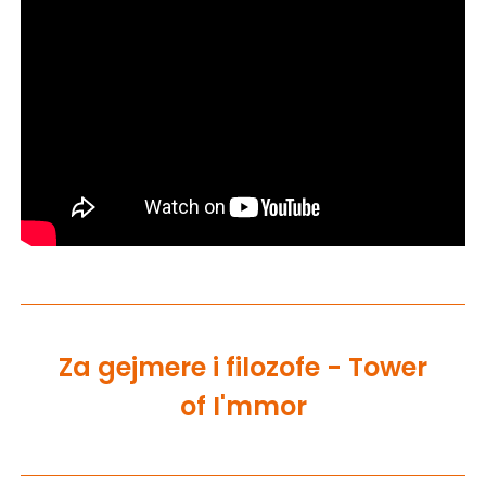
Za gejmere i filozofe - Tower
of I'mmor