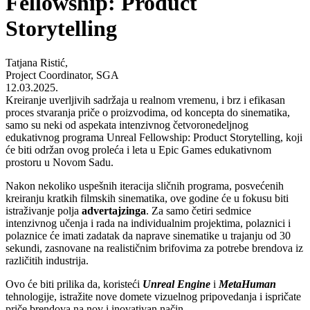
Fellowship: Product
Storytelling
Tatjana Ristić,
Project Coordinator, SGA
12.03.2025.
Kreiranje uverljivih sadržaja u realnom vremenu, i brz i efikasan
proces stvaranja priče o proizvodima, od koncepta do sinematika,
samo su neki od aspekata intenzivnog četvoronedeljnog
edukativnog programa Unreal Fellowship: Product Storytelling, koji
će biti održan ovog proleća i leta u Epic Games edukativnom
prostoru u Novom Sadu.
Nakon nekoliko uspešnih iteracija sličnih programa, posvećenih
kreiranju kratkih filmskih sinematika, ove godine će u fokusu biti
istraživanje polja
advertajzinga
. Za samo četiri sedmice
intenzivnog učenja i rada na individualnim projektima, polaznici i
polaznice će imati zadatak da naprave sinematike u trajanju od 30
sekundi, zasnovane na realističnim brifovima za potrebe brendova iz
različitih industrija.
Ovo će biti prilika da, koristeći
Unreal Engine
i
MetaHuman
tehnologije, istražite nove domete vizuelnog pripovedanja i ispričate
priče brendova na nov i inovativan način.