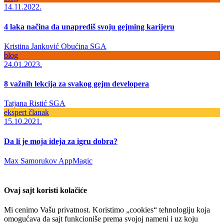
14.11.2022.
4 laka načina da unaprediš svoju gejming karijeru
Kristina Janković Obućina
SGA
blog
24.01.2023.
8 važnih lekcija za svakog gejm developera
Tatjana Ristić
SGA
ekspert članak
15.10.2021.
Da li je moja ideja za igru dobra?
Max Samorukov
AppMagic
Ovaj sajt koristi kolačiće
Mi cenimo Vašu privatnost. Koristimo „cookies“ tehnologiju koja
omogućava da sajt funkcioniše prema svojoj nameni i uz koju