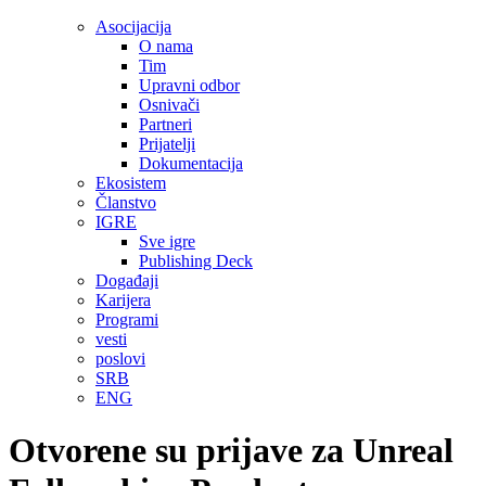
Asocijacija
O nama
Tim
Upravni odbor
Osnivači
Partneri
Prijatelji
Dokumentacija
Ekosistem
Članstvo
IGRE
Sve igre
Publishing Deck
Događaji
Karijera
Programi
vesti
poslovi
SRB
ENG
Otvorene su prijave za Unreal