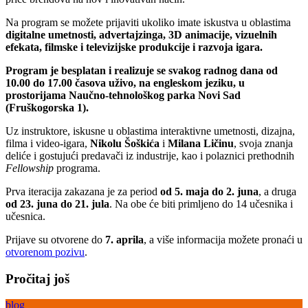
Na program se možete prijaviti ukoliko imate iskustva u oblastima
digitalne umetnosti, advertajzinga, 3D animacije, vizuelnih
efekata, filmske i televizijske produkcije i razvoja igara.
Program je besplatan i realizuje se svakog radnog dana od
10.00 do 17.00 časova uživo, na engleskom jeziku, u
prostorijama Naučno-tehnološkog parka Novi Sad
(Fruškogorska 1).
Uz instruktore, iskusne u oblastima interaktivne umetnosti, dizajna,
filma i video-igara,
Nikolu Šoškića
i
Milana Ličinu
, svoja znanja
deliće i gostujući predavači iz industrije, kao i polaznici prethodnih
Fellowship
programa.
Prva iteracija zakazana je za period
od 5. maja do 2. juna
, a druga
od 23. juna do 21. jula
. Na obe će biti primljeno do 14 učesnika i
učesnica.
Prijave su otvorene do
7. aprila
, a više informacija možete pronaći u
otvorenom pozivu
.
Pročitaj još
blog