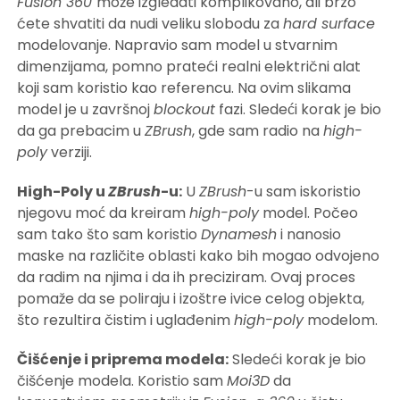
Fusion 360
može izgledati komplikovano, ali brzo
ćete shvatiti da nudi veliku slobodu za
hard surface
modelovanje. Napravio sam model u stvarnim
dimenzijama, pomno prateći realni električni alat
koji sam koristio kao referencu. Na ovim slikama
model je u završnoj
blockout
fazi. Sledeći korak je bio
da ga prebacim u
ZBrush
, gde sam radio na
high-
poly
verziji.
High-Poly u
ZBrush
-u:
U
ZBrush
-u sam iskoristio
njegovu moć da kreiram
high-poly
model. Počeo
sam tako što sam koristio
Dynamesh
i nanosio
maske na različite oblasti kako bih mogao odvojeno
da radim na njima i da ih preciziram. Ovaj proces
pomaže da se poliraju i izoštre ivice celog objekta,
što rezultira čistim i uglađenim
high-poly
modelom.
Čišćenje i priprema modela:
Sledeći korak je bio
čišćenje modela. Koristio sam
Moi3D
da