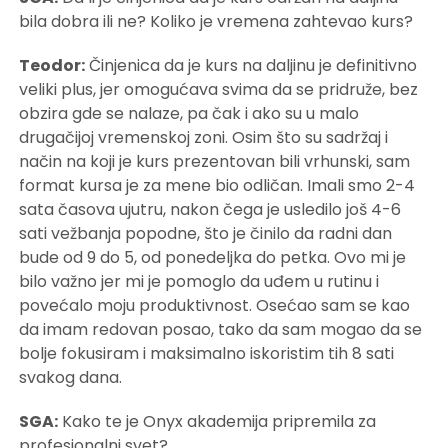
bila dobra ili ne? Koliko je vremena zahtevao kurs?
Teodor:
Činjenica da je kurs na daljinu je definitivno
veliki plus, jer omogućava svima da se pridruže, bez
obzira gde se nalaze, pa čak i ako su u malo
drugačijoj vremenskoj zoni. Osim što su sadržaj i
način na koji je kurs prezentovan bili vrhunski, sam
format kursa je za mene bio odličan. Imali smo 2-4
sata časova ujutru, nakon čega je usledilo još 4-6
sati vežbanja popodne, što je činilo da radni dan
bude od 9 do 5, od ponedeljka do petka. Ovo mi je
bilo važno jer mi je pomoglo da uđem u rutinu i
povećalo moju produktivnost. Osećao sam se kao
da imam redovan posao, tako da sam mogao da se
bolje fokusiram i maksimalno iskoristim tih 8 sati
svakog dana.
SGA:
Kako te je Onyx akademija pripremila za
profesionalni svet?