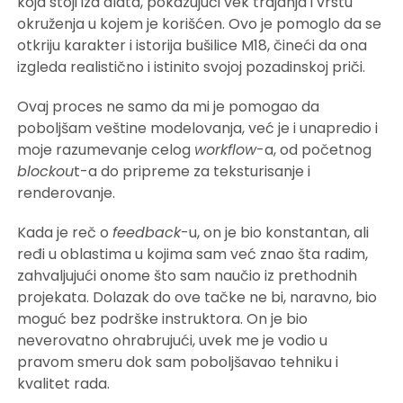
koja stoji iza alata, pokazujući vek trajanja i vrstu
okruženja u kojem je korišćen. Ovo je pomoglo da se
otkriju karakter i istorija bušilice M18, čineći da ona
izgleda realistično i istinito svojoj pozadinskoj priči.
Ovaj proces ne samo da mi je pomogao da
poboljšam veštine modelovanja, već je i unapredio i
moje razumevanje celog
workflow
-a, od početnog
blockou
t-a do pripreme za teksturisanje i
renderovanje.
Kada je reč o
feedback
-u, on je bio konstantan, ali
ređi u oblastima u kojima sam već znao šta radim,
zahvaljujući onome što sam naučio iz prethodnih
projekata. Dolazak do ove tačke ne bi, naravno, bio
moguć bez podrške instruktora. On je bio
neverovatno ohrabrujući, uvek me je vodio u
pravom smeru dok sam poboljšavao tehniku i
kvalitet rada.