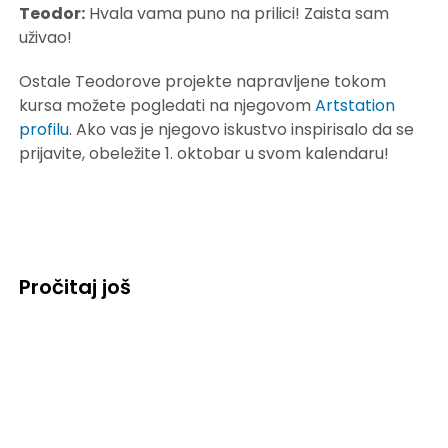
Teodor:
Hvala vama puno na prilici! Zaista sam
uživao!
Ostale Teodorove projekte napravljene tokom
kursa možete pogledati na njegovom
Artstation
profilu
. Ako vas je njegovo iskustvo inspirisalo da se
prijavite, obeležite 1. oktobar u svom kalendaru!
Pročitaj još