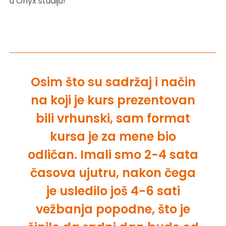
u Onyx studiju!
Osim što su sadržaj i način
na koji je kurs prezentovan
bili vrhunski, sam format
kursa je za mene bio
odličan. Imali smo 2-4 sata
časova ujutru, nakon čega
je usledilo još 4-6 sati
vežbanja popodne, što je