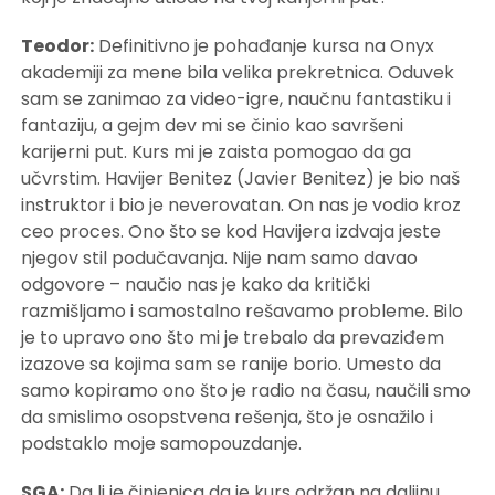
Teodor:
Definitivno je pohađanje kursa na Onyx
akademiji za mene bila velika prekretnica. Oduvek
sam se zanimao za video-igre, naučnu fantastiku i
fantaziju, a gejm dev mi se činio kao savršeni
karijerni put. Kurs mi je zaista pomogao da ga
učvrstim. Havijer Benitez (Javier Benitez) je bio naš
instruktor i bio je neverovatan. On nas je vodio kroz
ceo proces. Ono što se kod Havijera izdvaja jeste
njegov stil podučavanja. Nije nam samo davao
odgovore – naučio nas je kako da kritički
razmišljamo i samostalno rešavamo probleme. Bilo
je to upravo ono što mi je trebalo da prevaziđem
izazove sa kojima sam se ranije borio. Umesto da
samo kopiramo ono što je radio na času, naučili smo
da smislimo osopstvena rešenja, što je osnažilo i
podstaklo moje samopouzdanje.
SGA:
Da li je činjenica da je kurs održan na daljinu