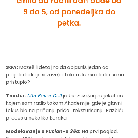
činilo da radni dan bude od
9 do 5, od ponedeljka do
petka.
SGA:
Možeš li detaljno da objasniš jedan od
projekata koje si završio tokom kursa i kako si mu
pristupio?
Teodor:
M18 Pover Drill
je bio završni projekat na
kojem sam radio tokom Akademije, gde je glavni
fokus bio na pričanju priča i teksturisanju. Razbiću
proces u nekoliko koraka.
Modelovanje u
Fusion-
u
360
:
Na prvi pogled,