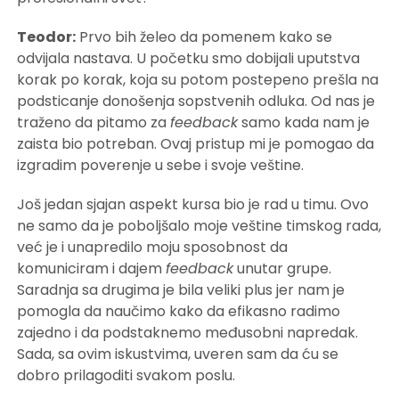
Teodor:
Prvo bih želeo da pomenem kako se
odvijala nastava. U početku smo dobijali uputstva
korak po korak, koja su potom postepeno prešla na
podsticanje donošenja sopstvenih odluka. Od nas je
traženo da pitamo za
feedback
samo kada nam je
zaista bio potreban. Ovaj pristup mi je pomogao da
izgradim poverenje u sebe i svoje veštine.
Još jedan sjajan aspekt kursa bio je rad u timu. Ovo
ne samo da je poboljšalo moje veštine timskog rada,
već je i unapredilo moju sposobnost da
komuniciram i dajem
feedback
unutar grupe.
Saradnja sa drugima je bila veliki plus jer nam je
pomogla da naučimo kako da efikasno radimo
zajedno i da podstaknemo međusobni napredak.
Sada, sa ovim iskustvima, uveren sam da ću se
dobro prilagoditi svakom poslu.