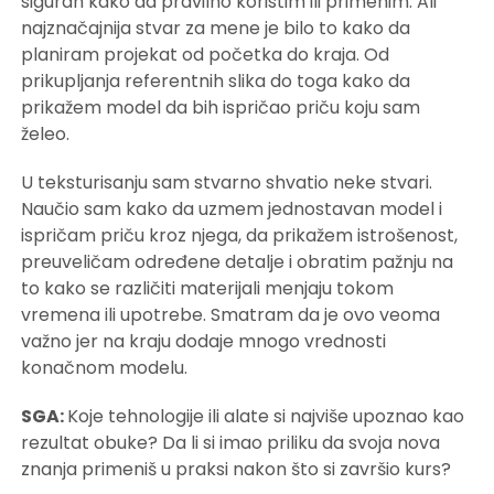
siguran kako da pravilno koristim ili primenim. Ali
najznačajnija stvar za mene je bilo to kako da
planiram projekat od početka do kraja. Od
prikupljanja referentnih slika do toga kako da
prikažem model da bih ispričao priču koju sam
želeo.
U teksturisanju sam stvarno shvatio neke stvari.
Naučio sam kako da uzmem jednostavan model i
ispričam priču kroz njega, da prikažem istrošenost,
preuveličam određene detalje i obratim pažnju na
to kako se različiti materijali menjaju tokom
vremena ili upotrebe. Smatram da je ovo veoma
važno jer na kraju dodaje mnogo vrednosti
konačnom modelu.
SGA:
Koje tehnologije ili alate si najviše upoznao kao
rezultat obuke? Da li si imao priliku da svoja nova
znanja primeniš u praksi nakon što si završio kurs?