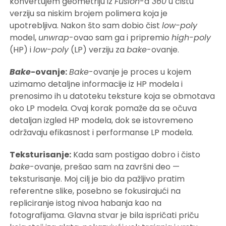
konvertujem geometriju iz
Fusion
-a
360
u čistu
verziju sa niskim brojem polimera koja je
upotrebljiva. Nakon što sam dobio čist
low-poly
model,
unwrap
-ovao sam ga i pripremio
high-poly
(HP) i
low-poly
(LP) verziju za
bake
-ovanje.
Bake
-ovanje:
Bake
-ovanje je proces u kojem
uzimamo detaljne informacije iz HP modela i
prenosimo ih u datoteku teksture koja se obmotava
oko LP modela. Ovaj korak pomaže da se očuva
detaljan izgled HP modela, dok se istovremeno
održavaju efikasnost i performanse LP modela.
Teksturisanje:
Kada sam postigao dobro i čisto
bake
-ovanje, prešao sam na završni deo —
teksturisanje. Moj cilj je bio da pažljivo pratim
referentne slike, posebno se fokusirajući na
repliciranje istog nivoa habanja kao na
fotografijama. Glavna stvar je bila ispričati priču