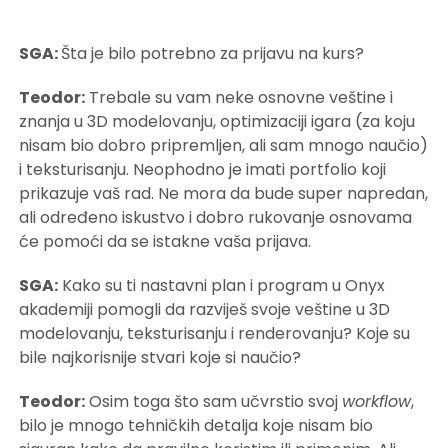
SGA:
Šta je bilo potrebno za prijavu na kurs?
Teodor:
Trebale su vam neke osnovne veštine i
znanja u 3D modelovanju, optimizaciji igara (za koju
nisam bio dobro pripremljen, ali sam mnogo naučio)
i teksturisanju. Neophodno je imati portfolio koji
prikazuje vaš rad. Ne mora da bude super napredan,
ali određeno iskustvo i dobro rukovanje osnovama
će pomoći da se istakne vaša prijava.
SGA:
Kako su ti nastavni plan i program u Onyx
akademiji pomogli da razviješ svoje veštine u 3D
modelovanju, teksturisanju i renderovanju? Koje su
bile najkorisnije stvari koje si naučio?
Teodor:
Osim toga što sam učvrstio svoj
workflow
,
bilo je mnogo tehničkih detalja koje nisam bio