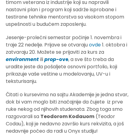
timom veterana iz industrije koji su napravili
nastavni plan i program koji sadrže isprobane i
testirane tehnike mentorstva sa visokom stopom
uspešnosti u budućem zaposlenju.
Jesenje-prolećni semestar počinje 1. novembra i
traje 22 nedelje. Prijave se otvaraju
ovde
1. oktobra i
zatvaraju 20. Možete se prijaviti za kurs za
environment
ili
prop
-ove
, a sve što treba da
uradite jeste da pošaljete osnovni portfolio, koji
prikazuje vaše veštine u modelovanju, UV-u i
teksturisanju.
Čitati o kursevima na sajtu Akademije je jedna stvar,
dok bi vam moglo biti značajnije da čujete iz prve
ruke nekog od njihovih studenata. Zbog toga smo
razgovarali sa
Teodorom Kodauom
(Teodor
Codau), koji je nedavno završio kurs rekvizita, a još
nedavnije počeo da radi u Onyx studiju!