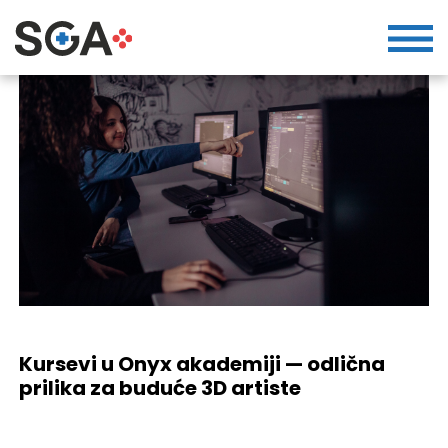
Kursevi u Onyx akademiji — odlična
prilika za buduće 3D artiste