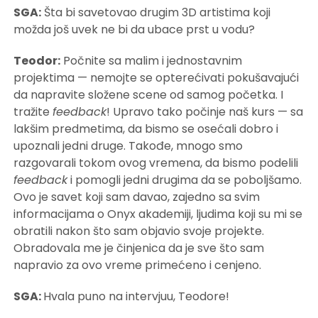
SGA:
Šta bi savetovao drugim 3D artistima koji
možda još uvek ne bi da ubace prst u vodu?
Teodor:
Počnite sa malim i jednostavnim
projektima — nemojte se opterećivati pokušavajući
da napravite složene scene od samog početka. I
tražite
feedback
! Upravo tako počinje naš kurs — sa
lakšim predmetima, da bismo se osećali dobro i
upoznali jedni druge. Takođe, mnogo smo
razgovarali tokom ovog vremena, da bismo podelili
feedback
i pomogli jedni drugima da se poboljšamo.
Ovo je savet koji sam davao, zajedno sa svim
informacijama o Onyx akademiji, ljudima koji su mi se
obratili nakon što sam objavio svoje projekte.
Obradovala me je činjenica da je sve što sam
napravio za ovo vreme primećeno i cenjeno.
SGA:
Hvala puno na intervjuu, Teodore!