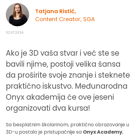
Tatjana Ristić,
Content Creator, SGA
02.07.2024.
Ako je 3D vaša stvar i već ste se
bavili njime, postoji velika šansa
da proširite svoje znanje i steknete
praktično iskustvo. Međunarodna
Onyx akademija će ove jeseni
organizovati dva kursa!
Sa besplatnim školarinom, praktično obrazovanje u
3D-u postalo je pristupačnije sa
Onyx Academy
,