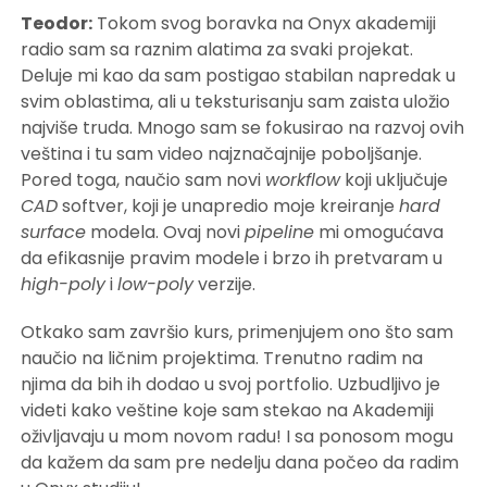
Teodor:
Tokom svog boravka na Onyx akademiji
radio sam sa raznim alatima za svaki projekat.
Deluje mi kao da sam postigao stabilan napredak u
svim oblastima, ali u teksturisanju sam zaista uložio
najviše truda. Mnogo sam se fokusirao na razvoj ovih
veština i tu sam video najznačajnije poboljšanje.
Pored toga, naučio sam novi
workflow
koji uključuje
CAD
softver, koji je unapredio moje kreiranje
hard
surface
modela. Ovaj novi
pipeline
mi omogućava
da efikasnije pravim modele i brzo ih pretvaram u
high-poly
i
low-poly
verzije.
Otkako sam završio kurs, primenjujem ono što sam
naučio na ličnim projektima. Trenutno radim na
njima da bih ih dodao u svoj portfolio. Uzbudljivo je
videti kako veštine koje sam stekao na Akademiji
oživljavaju u mom novom radu! I sa ponosom mogu
da kažem da sam pre nedelju dana počeo da radim