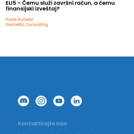
ELI5 – Čemu služi završni račun, a čemu
finansijski izveštaj?
Pavle Kutlešić
GameBiz Consulting
Kontaktirajte nas