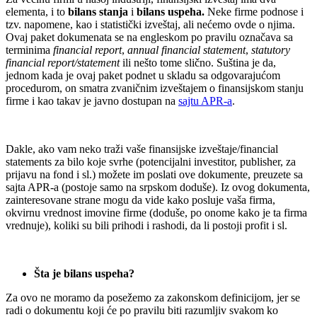
elementa, i to
bilans stanja
i
bilans uspeha.
Neke firme podnose i
tzv. napomene, kao i statistički izveštaj, ali nećemo ovde o njima.
Ovaj paket dokumenata se na engleskom po pravilu označava sa
terminima
financial report
,
annual financial statement
,
statutory
financial report/statement
ili nešto tome slično. Suština je da,
jednom kada je ovaj paket podnet u skladu sa odgovarajućom
procedurom, on smatra zvaničnim izveštajem o finansijskom stanju
firme i kao takav je javno dostupan na
sajtu APR-a
.
Dakle, ako vam neko traži vaše finansijske izveštaje/financial
statements za bilo koje svrhe (potencijalni investitor, publisher, za
prijavu na fond i sl.) možete im poslati ove dokumente, preuzete sa
sajta APR-a (postoje samo na srpskom doduše). Iz ovog dokumenta,
zainteresovane strane mogu da vide kako posluje vaša firma,
okvirnu vrednost imovine firme (doduše, po onome kako je ta firma
vrednuje), koliki su bili prihodi i rashodi, da li postoji profit i sl.
Šta je bilans uspeha?
Za ovo ne moramo da posežemo za zakonskom definicijom, jer se
radi o dokumentu koji će po pravilu biti razumljiv svakom ko