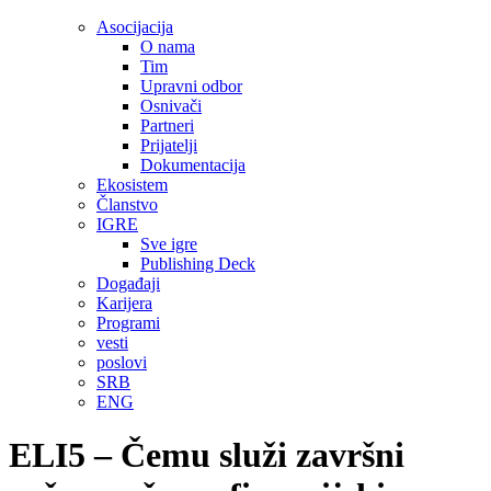
Asocijacija
O nama
Tim
Upravni odbor
Osnivači
Partneri
Prijatelji
Dokumentacija
Ekosistem
Članstvo
IGRE
Sve igre
Publishing Deck
Događaji
Karijera
Programi
vesti
poslovi
SRB
ENG
ELI5 – Čemu služi završni