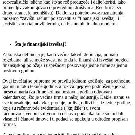
soc-realistički (slično kao što se reč preduzeće i dalje koristi, iako
primenljiv zakon govori o privrednim društvima. Reč firma, sa
druge strane, je neuništiva). Dakle, za potrebe ovog razmatranja,
možemo “završni račun” poistovetiti sa “finansijski izveštaj” i
koristiti samo taj noviji termin, da bismo bili totalno moderni.
Šta je finansijski izveštaj?
Zakonska definicija je, kao i većina takvih definicija, pomalo
rogobatna, ali se može svesti na to da je finansijski izveštaj pregled
finansijskog položaja i uspešnosti poslovanja jedne firme za jednu
poslovnu godinu.
Ovaj izveštaj se priprema po pravilu jednom godišnje, za prethodnu
godinu u toku tekuće godine, a rok za njegovo podnošenje je kraj
meseca marta (za firme kojima poslovna godina odgovara
kalendarskoj, što je većina firma u našoj industriji). Dakle, uzmu se
sve transakcije, nabavke, prodaje, prilivi, odlivi i sl. iz jedne godine,
koje su računovođe evidentirale (“knjižile”) u svom
računovodstvenom softveru na osnovu podataka koje su im dali
vlasnici i članovi timova i ti podaci se upakuju u određen propisan
format.
Za većinu firmi u našoj industriji, finansijski izveštaj ima dva