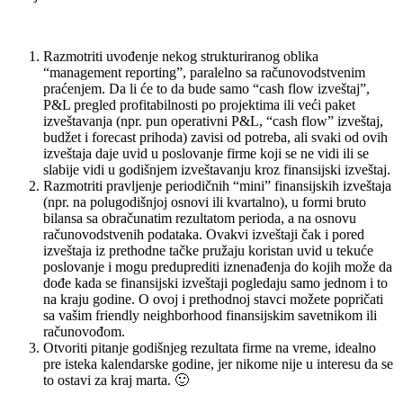
Razmotriti uvođenje nekog strukturiranog oblika
“management reporting”, paralelno sa računovodstvenim
praćenjem. Da li će to da bude samo “cash flow izveštaj”,
P&L pregled profitabilnosti po projektima ili veći paket
izveštavanja (npr. pun operativni P&L, “cash flow” izveštaj,
budžet i forecast prihoda) zavisi od potreba, ali svaki od ovih
izveštaja daje uvid u poslovanje firme koji se ne vidi ili se
slabije vidi u godišnjem izveštavanju kroz finansijski izveštaj.
Razmotriti pravljenje periodičnih “mini” finansijskih izveštaja
(npr. na polugodišnjoj osnovi ili kvartalno), u formi bruto
bilansa sa obračunatim rezultatom perioda, a na osnovu
računovodstvenih podataka. Ovakvi izveštaji čak i pored
izveštaja iz prethodne tačke pružaju koristan uvid u tekuće
poslovanje i mogu preduprediti iznenađenja do kojih može da
dođe kada se finansijski izveštaji pogledaju samo jednom i to
na kraju godine. O ovoj i prethodnoj stavci možete popričati
sa vašim friendly neighborhood finansijskim savetnikom ili
računovođom.
Otvoriti pitanje godišnjeg rezultata firme na vreme, idealno
pre isteka kalendarske godine, jer nikome nije u interesu da se
to ostavi za kraj marta. 🙂