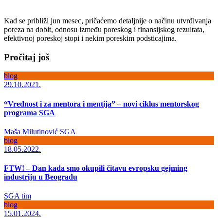
Kad se približi jun mesec, pričaćemo detaljnije o načinu utvrđivanja
poreza na dobit, odnosu između poreskog i finansijskog rezultata,
efektivnoj poreskoj stopi i nekim poreskim podsticajima.
Pročitaj još
blog
29.10.2021.
“Vrednost i za mentora i mentija” – novi ciklus mentorskog
programa SGA
Maša Milutinović
SGA
blog
18.05.2022.
FTW! – Dan kada smo okupili čitavu evropsku gejming
industriju u Beogradu
SGA tim
blog
15.01.2024.