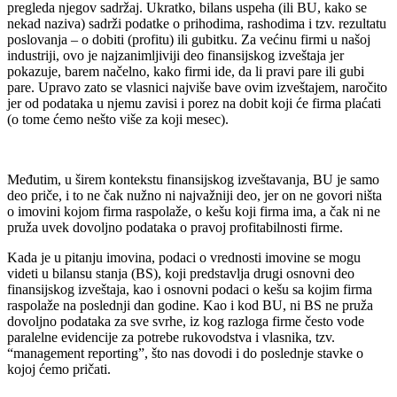
pregleda njegov sadržaj. Ukratko, bilans uspeha (ili BU, kako se
nekad naziva) sadrži podatke o prihodima, rashodima i tzv. rezultatu
poslovanja – o dobiti (profitu) ili gubitku. Za većinu firmi u našoj
industriji, ovo je najzanimljiviji deo finansijskog izveštaja jer
pokazuje, barem načelno, kako firmi ide, da li pravi pare ili gubi
pare. Upravo zato se vlasnici najviše bave ovim izveštajem, naročito
jer od podataka u njemu zavisi i porez na dobit koji će firma plaćati
(o tome ćemo nešto više za koji mesec).
Međutim, u širem kontekstu finansijskog izveštavanja, BU je samo
deo priče, i to ne čak nužno ni najvažniji deo, jer on ne govori ništa
o imovini kojom firma raspolaže, o kešu koji firma ima, a čak ni ne
pruža uvek dovoljno podataka o pravoj profitabilnosti firme.
Kada je u pitanju imovina, podaci o vrednosti imovine se mogu
videti u bilansu stanja (BS), koji predstavlja drugi osnovni deo
finansijskog izveštaja, kao i osnovni podaci o kešu sa kojim firma
raspolaže na poslednji dan godine. Kao i kod BU, ni BS ne pruža
dovoljno podataka za sve svrhe, iz kog razloga firme često vode
paralelne evidencije za potrebe rukovodstva i vlasnika, tzv.
“management reporting”, što nas dovodi i do poslednje stavke o
kojoj ćemo pričati
.