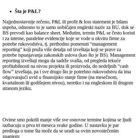
Šta je P&L?
Najjednostavnije rečeno, P&L ili profit & loss statement je bilans
uspeha, odnosno to je samo uobičajen engleski naziv za BU, dok se
BS prevodi kao balance sheet. Međutim, termin P&L se često koristi
i za interne, paralelne evidencije koje se vode u okviru firme za
potrebe rukovodstva, tj. prethodno pomenuti “management
reporting” koji pruža više detalja od izveštaja koji se prave za
potrebe ispunjavanja zakonskih uslova (kao što je BS). Management
reporting izveštaji mogu da sadrže svašta, od pregleda tekuće
profitabilnosti na nivou projekta ili proizvoda, do nedeljnih “cash
flow” izveštaja, pa i sve drugo što je potrebno rukovodstvu da ima
odgovarajući uvid u finansijsko stanje firme (na mesečnom,
kvartalnom ili godišnjem nivou), neretko i na engleskom ili drugom
stranom jeziku.
Ovime smo pokrili manje više sve osnovne termine kojima se ljudi
razbacuju u prva tri meseca svake godine. U nastavku je par
predloga o tome šta može da se uradi sa ovim novostečenim
znanjem: