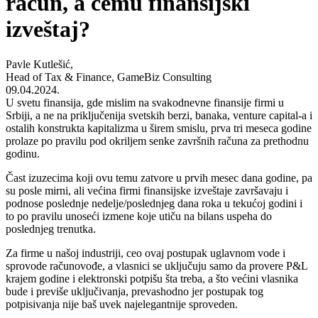
račun, a čemu finansijski
izveštaj?
Pavle Kutlešić,
Head of Tax & Finance, GameBiz Consulting
09.04.2024.
U svetu finansija, gde mislim na svakodnevne finansije firmi u
Srbiji, a ne na priključenija svetskih berzi, banaka, venture capital-a i
ostalih konstrukta kapitalizma u širem smislu, prva tri meseca godine
prolaze po pravilu pod okriljem senke završnih računa za prethodnu
godinu.
Čast izuzecima koji ovu temu zatvore u prvih mesec dana godine, pa
su posle mirni, ali većina firmi finansijske izveštaje završavaju i
podnose poslednje nedelje/poslednjeg dana roka u tekućoj godini i
to po pravilu unoseći izmene koje utiču na bilans uspeha do
poslednjeg trenutka.
Za firme u našoj industriji, ceo ovaj postupak uglavnom vode i
sprovode računovođe, a vlasnici se uključuju samo da provere P&L
krajem godine i elektronski potpišu šta treba, a što većini vlasnika
bude i previše uključivanja, prevashodno jer postupak tog
potpisivanja nije baš uvek najelegantnije sproveden.