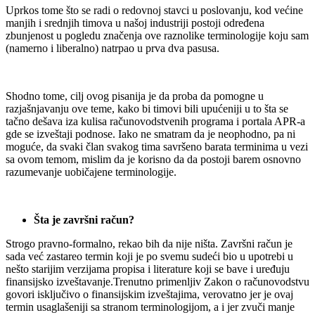
Uprkos tome što se radi o redovnoj stavci u poslovanju, kod većine
manjih i srednjih timova u našoj industriji postoji određena
zbunjenost u pogledu značenja ove raznolike terminologije koju sam
(namerno i liberalno) natrpao u prva dva pasusa.
Shodno tome, cilj ovog pisanija je da proba da pomogne u
razjašnjavanju ove teme, kako bi timovi bili upućeniji u to šta se
tačno dešava iza kulisa računovodstvenih programa i portala APR-a
gde se izveštaji podnose. Iako ne smatram da je neophodno, pa ni
moguće, da svaki član svakog tima savršeno barata terminima u vezi
sa ovom temom, mislim da je korisno da da postoji barem osnovno
razumevanje uobičajene terminologije.
Šta je završni račun?
Strogo pravno-formalno, rekao bih da nije ništa. Završni račun je
sada već zastareo termin koji je po svemu sudeći bio u upotrebi u
nešto starijim verzijama propisa i literature koji se bave i uređuju
finansijsko izveštavanje.Trenutno primenljiv Zakon o računovodstvu
govori isključivo o finansijskim izveštajima, verovatno jer je ovaj
termin usaglašeniji sa stranom terminologijom, a i jer zvuči manje