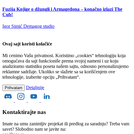
Fuzija Knjige o džungli i Armagedona – konačno izlazi The
Cub!
Igor Simić
Demagog studio
Ovaj sajt koristi kolačiće
Mi cenimo Vašu privatnost. Koristimo „cookies“ tehnologiju koja
omogućava da sajt funkcioniše prema svojoj nameni i uz koju
analiziramo statistiku poseta našem sajtu, odnosno personalizujemo
reklamne sadržaje. Ukoliko se slažete sa sa korišćenjem ove
tehnologije, izaberite opciju „Prihvatam“.
Detaljnije
Prihvatam
Kontaktirajte nas
Imate na umu zanimljiv projekat ili predlog za saradnju? Treba vam
savet? Slobodno nam se javite na: