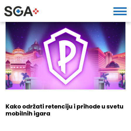
Kako održati retenciju i prihode u svetu
mobilnih igara