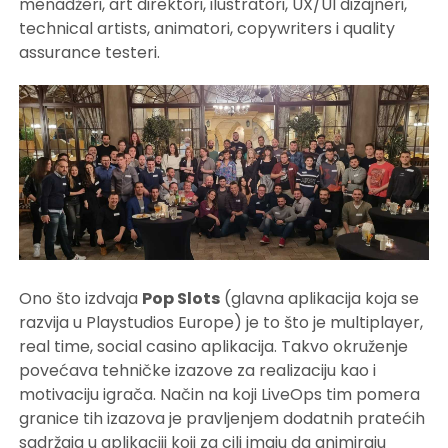
menadžeri, art direktori, ilustratori, UX/UI dizajneri,
technical artists, animatori, copywriters i quality
assurance testeri.
Ono što izdvaja
Pop Slots
(glavna aplikacija koja se
razvija u Playstudios Europe) je to što je multiplayer,
real time, social casino aplikacija. Takvo okruženje
povećava tehničke izazove za realizaciju kao i
motivaciju igrača. Način na koji LiveOps tim pomera
granice tih izazova je pravljenjem dodatnih pratećih
sadržaja u aplikaciji koji za cilj imaju da animiraju