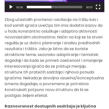
00:00
00:07
Zbog učestalih promena i oscilacija na tržišu kao i
kod samih igrača LiveOps tim ima dodatni izazov da
u hodu konstantno osluškuje i adaptira aktivnosti
novonastalim okolnostima. Način na koji se te stvari
regulišu je uz dobro planiranje i analizu predhodnih
rezultata i tržišta. Jako je bitno da se koriste
atraktivne teme, sezonsko adaptiranje i tematski
događaji i da kada se primeti zasićenost i smanjenje
interesovanja igrača da se pristupi menjaju
strukture tih pratećih sadržaja i njihova ponuda
igračima. Nekada je dovoljna vizuelna/konceptualna
izmena događaja, a povremeno je potrebno
konstruisati potpuno novu strukturu da bi se
postigao željeni efekat.
Raznovrsnost dostupnih sadržaja je ključna