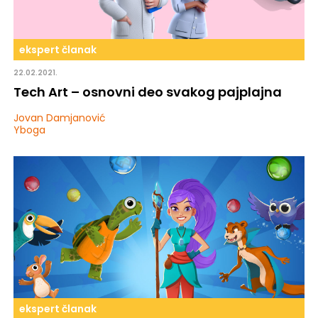
ekspert članak
22.02.2021.
Tech Art – osnovni deo svakog pajplajna
Jovan Damjanović
Yboga
ekspert članak