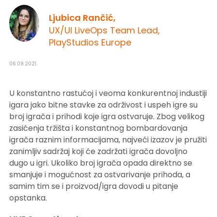
Ljubica Rančić,
UX/UI LiveOps Team Lead,
PlayStudios Europe
06.09.2021.
U konstantno rastućoj i veoma konkurentnoj industiji
igara jako bitne stavke za održivost i uspeh igre su
broj igrača i prihodi koje igra ostvaruje. Zbog velikog
zasićenja tržišta i konstantnog bombardovanja
igrača raznim informacijama, najveći izazov je pružiti
zanimljiv sadržaj koji će zadržati igrača dovoljno
dugo u igri. Ukoliko broj igrača opada direktno se
smanjuje i mogućnost za ostvarivanje prihoda, a
samim tim se i proizvod/igra dovodi u pitanje
opstanka.