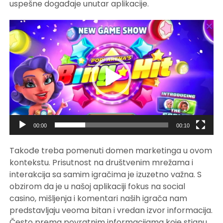
uspešne događaje unutar aplikacije.
Video
Player
00:00
00:10
Takođe treba pomenuti domen marketinga u ovom
kontekstu. Prisutnost na društvenim mrežama i
interakcija sa samim igračima je izuzetno važna. S
obzirom da je u našoj aplikaciji fokus na social
casino, mišljenja i komentari naših igrača nam
predstavljaju veoma bitan i vredan izvor informacija.
Često prema povratnim informacijama koje stignu