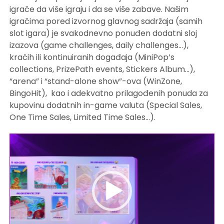
igrače da više igraju i da se više zabave. Našim
igračima pored izvornog glavnog sadržaja (samih
slot igara) je svakodnevno ponuđen dodatni sloj
izazova (game challenges, daily challenges…),
kraćih ili kontinuiranih događaja (MiniPop’s
collections, PrizePath events, Stickers Album…),
“arena” i “stand-alone show”-ova (WinZone,
BingoHit), kao i adekvatno prilagođenih ponuda za
kupovinu dodatnih in-game valuta (Special Sales,
One Time Sales, Limited Time Sales…).
Video
Player