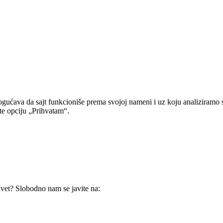
gućava da sajt funkcioniše prema svojoj nameni i uz koju analiziramo 
ite opciju „Prihvatam“.
avet? Slobodno nam se javite na: