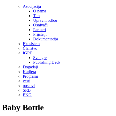
Asocijacija
O nama
Tim
Upravni odbor
Osnivači
Partneri
Prijatelji
Dokumentacija
Ekosistem
Članstvo
IGRE
Sve igre
Publishing Deck
Događaji
Karijera
Programi
vesti
poslovi
SRB
ENG
Baby Bottle