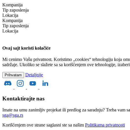
Kompanija
Tip zaposlenja
Lokacija
Kompanija
Tip zaposlenja
Lokacija
Ovaj sajt koristi kolačiće
Mi cenimo Vašu privatnost. Koristimo „cookies“ tehnologiju koja omo
sadržaje. Ukoliko se slažete sa sa korišćenjem ove tehnologije, izaber
Detaljnije
Prihvatam
Kontaktirajte nas
Imate na umu zanimljiv projekat ili predlog za saradnju? Treba vam s
sga@sga.rs
Korišćenjem ove strane saglasni ste sa našim
Politikama privatnosti