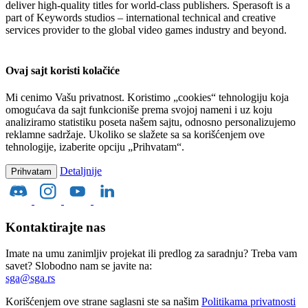
deliver high-quality titles for world-class publishers. Sperasoft is a
part of Keywords studios – international technical and creative
services provider to the global video games industry and beyond.
Ovaj sajt koristi kolačiće
Mi cenimo Vašu privatnost. Koristimo „cookies“ tehnologiju koja
omogućava da sajt funkcioniše prema svojoj nameni i uz koju
analiziramo statistiku poseta našem sajtu, odnosno personalizujemo
reklamne sadržaje. Ukoliko se slažete sa sa korišćenjem ove
tehnologije, izaberite opciju „Prihvatam“.
Detaljnije
Prihvatam
Kontaktirajte nas
Imate na umu zanimljiv projekat ili predlog za saradnju? Treba vam
savet? Slobodno nam se javite na:
sga@sga.rs
Korišćenjem ove strane saglasni ste sa našim
Politikama privatnosti