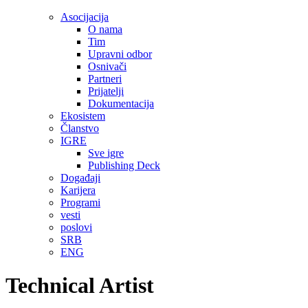
Asocijacija
O nama
Tim
Upravni odbor
Osnivači
Partneri
Prijatelji
Dokumentacija
Ekosistem
Članstvo
IGRE
Sve igre
Publishing Deck
Događaji
Karijera
Programi
vesti
poslovi
SRB
ENG
Technical Artist