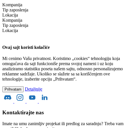
Kompanija
Tip zaposlenja
Lokacija
Kompanija
Tip zaposlenja
Lokacija
Ovaj sajt koristi kolačiće
Mi cenimo Vašu privatnost. Koristimo „cookies“ tehnologiju koja
omogućava da sajt funkcioniše prema svojoj nameni i uz koju
analiziramo statistiku poseta našem sajtu, odnosno personalizujemo
reklamne sadržaje. Ukoliko se slažete sa sa korišćenjem ove
tehnologije, izaberite opciju „Prihvatam“.
Detaljnije
Prihvatam
Kontaktirajte nas
Imate na umu zanimljiv projekat ili predlog za saradnju? Treba vam