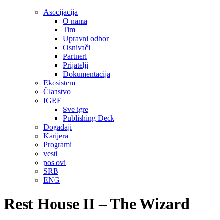
Asocijacija
O nama
Tim
Upravni odbor
Osnivači
Partneri
Prijatelji
Dokumentacija
Ekosistem
Članstvo
IGRE
Sve igre
Publishing Deck
Događaji
Karijera
Programi
vesti
poslovi
SRB
ENG
Rest House II – The Wizard