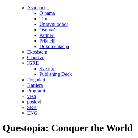
Asocijacija
O nama
Tim
Upravni odbor
Osnivači
Partneri
Prijatelji
Dokumentacija
Ekosistem
Članstvo
IGRE
Sve igre
Publishing Deck
Događaji
Karijera
Programi
vesti
poslovi
SRB
ENG
Questopia: Conquer the World