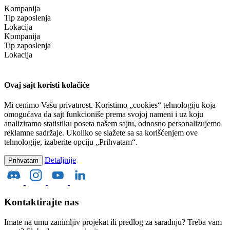
Kompanija
Tip zaposlenja
Lokacija
Kompanija
Tip zaposlenja
Lokacija
Ovaj sajt koristi kolačiće
Mi cenimo Vašu privatnost. Koristimo „cookies“ tehnologiju koja
omogućava da sajt funkcioniše prema svojoj nameni i uz koju
analiziramo statistiku poseta našem sajtu, odnosno personalizujemo
reklamne sadržaje. Ukoliko se slažete sa sa korišćenjem ove
tehnologije, izaberite opciju „Prihvatam“.
Detaljnije
Prihvatam
Kontaktirajte nas
Imate na umu zanimljiv projekat ili predlog za saradnju? Treba vam