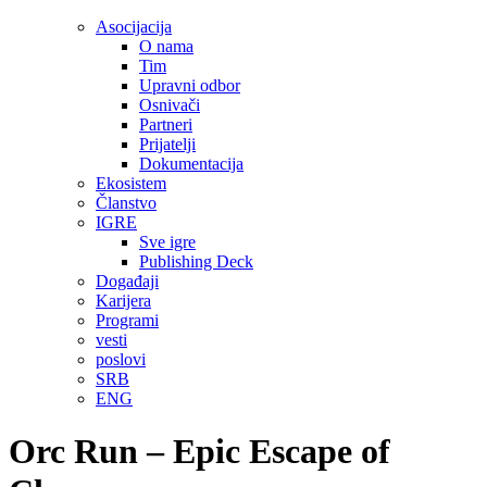
Asocijacija
O nama
Tim
Upravni odbor
Osnivači
Partneri
Prijatelji
Dokumentacija
Ekosistem
Članstvo
IGRE
Sve igre
Publishing Deck
Događaji
Karijera
Programi
vesti
poslovi
SRB
ENG
Orc Run – Epic Escape of