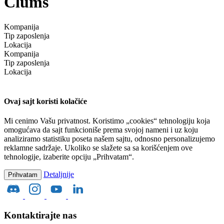
Clums
Kompanija
Tip zaposlenja
Lokacija
Kompanija
Tip zaposlenja
Lokacija
Ovaj sajt koristi kolačiće
Mi cenimo Vašu privatnost. Koristimo „cookies“ tehnologiju koja
omogućava da sajt funkcioniše prema svojoj nameni i uz koju
analiziramo statistiku poseta našem sajtu, odnosno personalizujemo
reklamne sadržaje. Ukoliko se slažete sa sa korišćenjem ove
tehnologije, izaberite opciju „Prihvatam“.
Detaljnije
Prihvatam
Kontaktirajte nas