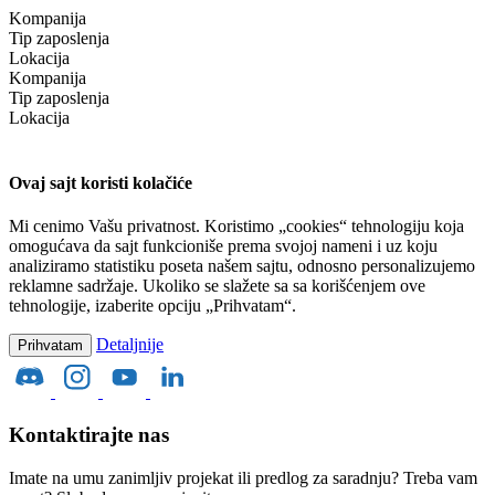
Kompanija
Tip zaposlenja
Lokacija
Kompanija
Tip zaposlenja
Lokacija
Ovaj sajt koristi kolačiće
Mi cenimo Vašu privatnost. Koristimo „cookies“ tehnologiju koja
omogućava da sajt funkcioniše prema svojoj nameni i uz koju
analiziramo statistiku poseta našem sajtu, odnosno personalizujemo
reklamne sadržaje. Ukoliko se slažete sa sa korišćenjem ove
tehnologije, izaberite opciju „Prihvatam“.
Detaljnije
Prihvatam
Kontaktirajte nas
Imate na umu zanimljiv projekat ili predlog za saradnju? Treba vam