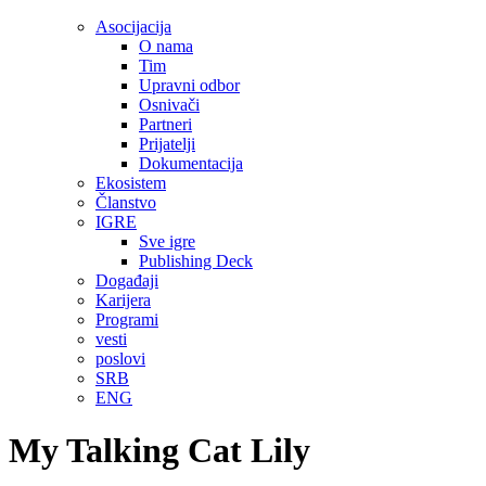
Asocijacija
O nama
Tim
Upravni odbor
Osnivači
Partneri
Prijatelji
Dokumentacija
Ekosistem
Članstvo
IGRE
Sve igre
Publishing Deck
Događaji
Karijera
Programi
vesti
poslovi
SRB
ENG
My Talking Cat Lily