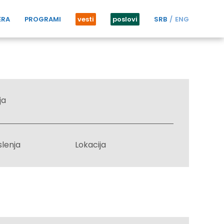
ERA
PROGRAMI
vesti
poslovi
SRB
ENG
ja
slenja
Lokacija