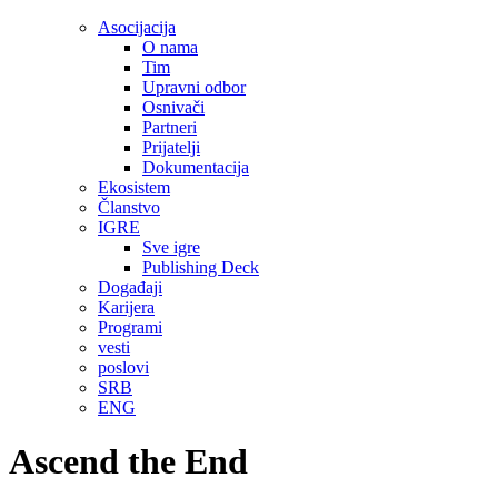
Asocijacija
O nama
Tim
Upravni odbor
Osnivači
Partneri
Prijatelji
Dokumentacija
Ekosistem
Članstvo
IGRE
Sve igre
Publishing Deck
Događaji
Karijera
Programi
vesti
poslovi
SRB
ENG
Ascend the End