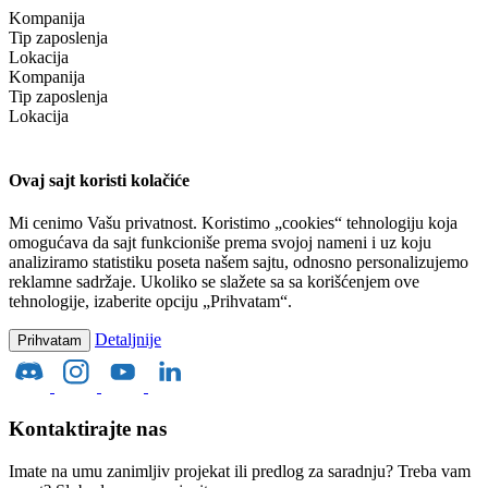
Kompanija
Tip zaposlenja
Lokacija
Kompanija
Tip zaposlenja
Lokacija
Ovaj sajt koristi kolačiće
Mi cenimo Vašu privatnost. Koristimo „cookies“ tehnologiju koja
omogućava da sajt funkcioniše prema svojoj nameni i uz koju
analiziramo statistiku poseta našem sajtu, odnosno personalizujemo
reklamne sadržaje. Ukoliko se slažete sa sa korišćenjem ove
tehnologije, izaberite opciju „Prihvatam“.
Detaljnije
Prihvatam
Kontaktirajte nas
Imate na umu zanimljiv projekat ili predlog za saradnju? Treba vam