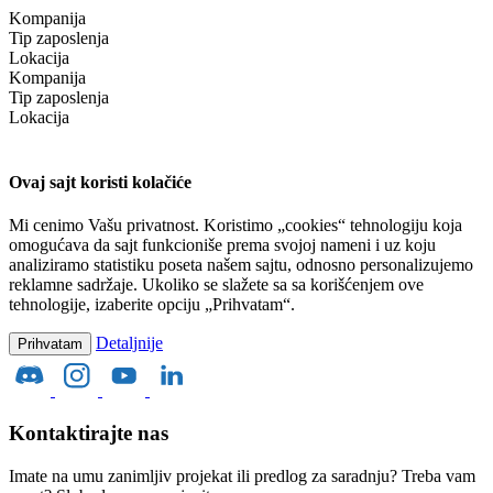
Kompanija
Tip zaposlenja
Lokacija
Kompanija
Tip zaposlenja
Lokacija
Ovaj sajt koristi kolačiće
Mi cenimo Vašu privatnost. Koristimo „cookies“ tehnologiju koja
omogućava da sajt funkcioniše prema svojoj nameni i uz koju
analiziramo statistiku poseta našem sajtu, odnosno personalizujemo
reklamne sadržaje. Ukoliko se slažete sa sa korišćenjem ove
tehnologije, izaberite opciju „Prihvatam“.
Detaljnije
Prihvatam
Kontaktirajte nas
Imate na umu zanimljiv projekat ili predlog za saradnju? Treba vam