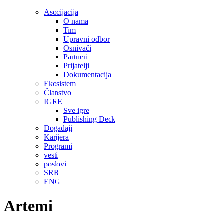
Asocijacija
O nama
Tim
Upravni odbor
Osnivači
Partneri
Prijatelji
Dokumentacija
Ekosistem
Članstvo
IGRE
Sve igre
Publishing Deck
Događaji
Karijera
Programi
vesti
poslovi
SRB
ENG
Artemi