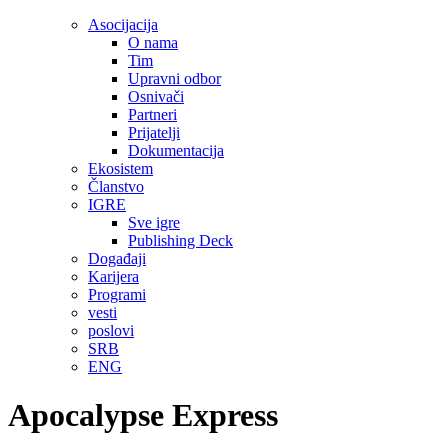
Asocijacija
O nama
Tim
Upravni odbor
Osnivači
Partneri
Prijatelji
Dokumentacija
Ekosistem
Članstvo
IGRE
Sve igre
Publishing Deck
Događaji
Karijera
Programi
vesti
poslovi
SRB
ENG
Apocalypse Express