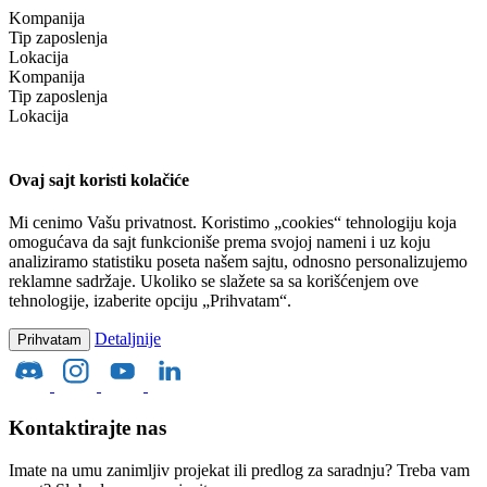
Kompanija
Tip zaposlenja
Lokacija
Kompanija
Tip zaposlenja
Lokacija
Ovaj sajt koristi kolačiće
Mi cenimo Vašu privatnost. Koristimo „cookies“ tehnologiju koja
omogućava da sajt funkcioniše prema svojoj nameni i uz koju
analiziramo statistiku poseta našem sajtu, odnosno personalizujemo
reklamne sadržaje. Ukoliko se slažete sa sa korišćenjem ove
tehnologije, izaberite opciju „Prihvatam“.
Detaljnije
Prihvatam
Kontaktirajte nas
Imate na umu zanimljiv projekat ili predlog za saradnju? Treba vam