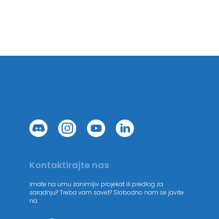
Kontaktirajte nas
Imate na umu zanimljiv projekat ili predlog za
saradnju? Treba vam savet? Slobodno nam se javite
na: