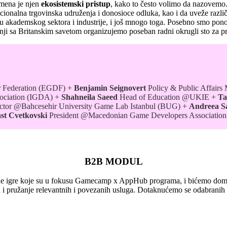
mena je njen
ekosistemski pristup
, kako to često volimo da nazovemo. 
nacionalna trgovinska udruženja i donosioce odluka, kao i da uveže razli
 akademskog sektora i industrije, i još mnogo toga. Posebno smo ponosn
dnji sa Britanskim savetom organizujemo poseban radni okrugli sto za p
 Federation (EGDF) +
Benjamin Seignovert
Policy & Public Affairs
sociation (IGDA) +
Shahneila Saeed
Head of Education @UKIE +
Ta
ctor @Bahcesehir University Game Lab Istanbul (BUG) +
Andreea S
st Cvetkovski
President @Macedonian Game Developers Associat
B2B
MODUL
lne igre koje su u fokusu Gamecamp x AppHub programa, i bićemo domac
ara i pružanje relevantnih i povezanih usluga. Dotaknućemo se odabrani