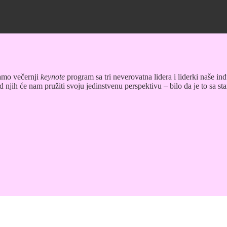
jamo večernji
keynote
program sa tri neverovatna lidera i liderki naše ind
d njih će nam pružiti svoju jedinstvenu perspektivu – bilo da je to sa 