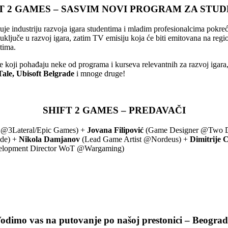
T 2 GAMES – SASVIM NOVI PROGRAM ZA STU
uje industriju razvoja igara studentima i mladim profesionalcima pokrec
 uključe u razvoj igara, zatim TV emisiju koja će biti emitovana na reg
tima.
koji pohađaju neke od programa i kurseva relevantnih za razvoj igara, i 
ale, Ubisoft Belgrade
i mnoge druge!
SHIFT 2 GAMES – PREDAVAČI
st @3Lateral/Epic Games) +
Jovana Filipović
(Game Designer @Two D
ade) +
Nikola Damjanov
(Lead Game Artist @Nordeus) +
Dimitrije 
lopment Director WoT @Wargaming)
odimo vas na putovanje po našoj prestonici – Beogra