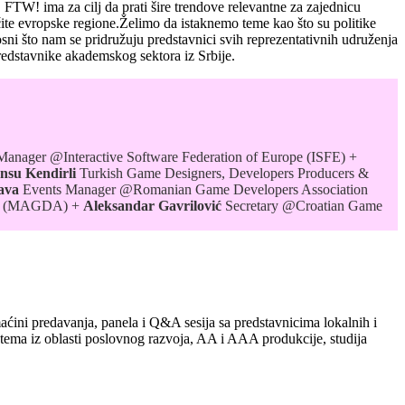
FTW! ima za cilj da prati šire trendove relevantne za zajednicu
čite evropske regione.
Želimo da istaknemo teme kao što su politike
i što nam se pridružuju predstavnici svih reprezentativnih udruženja
redstavnike akademskog sektora iz Srbije.
 Manager @Interactive Software Federation of Europe (ISFE) +
nsu Kendirli
Turkish
Game Designers, Developers Producers &
ava
Events Manager @Romanian Game Developers Association
ion (MAGDA) +
Aleksandar Gavrilović
Secretary @Croatian Game
́ini predavanja, panela i Q&A sesija sa predstavnicima lokalnih i
h tema iz oblasti poslovnog razvoja, AA i AAA produkcije, studija