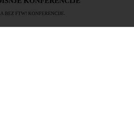
IŠNJE KONFERENCIJE
GA BEZ FTW! KONFERENCIJE.