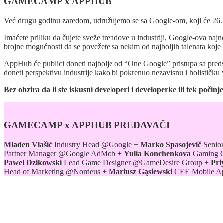
GAMECAMP x APPHUB
Već drugu godinu zaredom, udružujemo se sa Google-om, koji će 26. 
Imaćete priliku da čujete sveže trendove u industriji, Google-ova na
brojne mogućnosti da se povežete sa nekim od najboljih talenata koje 
AppHub će publici doneti najbolje od “One Google” pristupa sa pred
doneti perspektivu industrije kako bi pokrenuo nezavisnu i holističku 
Bez obzira da li ste iskusni developeri i developerke ili tek po
GAMECAMP x APPHUB PREDAVAČI
Mladen Vlašić
Industry Head @Google +
Marko Spasojevič
Senio
Partner Manager @Google AdMob +
Yulia Konchenkova
Gaming G
Paweł Dzikowski
Lead Game Designer @GameDesire Group +
Pri
Head of Marketing @Nordeus +
Mariusz Gąsiewski
CEE Mobile A