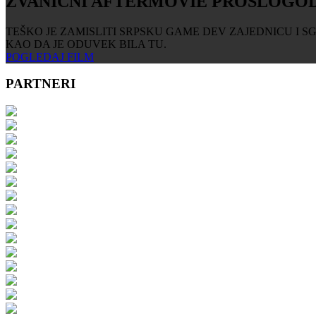
ZVANIČNI AFTERMOVIE PROŠLOGOD
TEŠKO JE ZAMISLITI SRPSKU GAME DEV ZAJEDNICU I S
KAO DA JE ODUVEK BILA TU.
POGLEDAJ FILM
PARTNERI