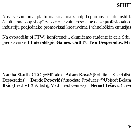
SHIF
Naša sasvim nova platforma koja ima za cilj da promoviše i demistifik
će biti “one stop shop” za sve one zainteresovane da se profesionalno
industriju podjednako promovisati kreativcima i tehnološkim entuzijas
Na ovogodišnjoj FTW! konferenciji, okupićemo studente iz cele Srbije 
predstavnike
3 Lateral/Epic Games, Outfit7, Two Desperados, MiT
Natsha Skult
( CEO @MiTale) +
Adam Kovač
(Solutions Speciali
Desperados) +
Đorđe Popović
(Associate Producer @Ubisoft Belgr
Ilkić
(Lead VFX Artist @Mad Head Games) +
Nenad Tešović
(Deve
V