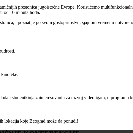
dinamičnijih prestonica jugoistočne Evrope. Koristićemo multifunkcionalnu
ti od 10 minuta hoda.
restonica, i poznat je po svom gostoprimstvu, sjajnom vremenu i otvoren
udrosti.
 kinoteke.
da i studentkinja zainteresovanih za razvoj video igara, u programu koj
nih lokacija koje Beograd može da ponudi!