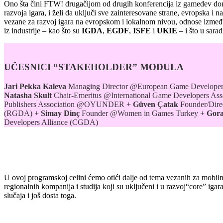
Ono šta čini FTW! drugačijom od drugih konferencija iz gamedev do
razvoja igara, i želi da uključi sve zainteresovane strane, evropska i 
vezane za razvoj igara na evropskom i lokalnom nivou, odnose između
iz industrije – kao što su
IGDA
,
EGDF
,
ISFE
i
UKIE
– i što u sara
UČESNICI “STAKEHOLDER” MODULA
Jari Pekka Kaleva
Managing Director @European Game Developer
Natasha Skult
Chair-Emeritus @International Game Developers As
Publishers Association @OYUNDER +
Güven Çatak
Founder/Dire
(RGDA) +
Simay Dinç
Founder @Women in Games Turkey +
Gora
Developers Alliance (CGDA)
U ovoj programskoj celini ćemo otići dalje od tema vezanih za mobi
regionalnih kompanija i studija koji su uključeni i u razvoj“core” ig
slučaja i još dosta toga.