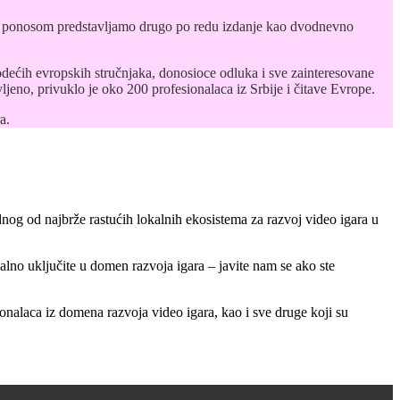
sa ponosom predstavljamo drugo po redu izdanje kao dvodnevno
odećih evropskih stručnjaka, donosioce odluka i sve zainteresovane
jeno, privuklo je oko 200 profesionalaca iz Srbije i čitave Evrope.
a.
ednog od najbrže rastućih lokalnih ekosistema za razvoj video igara u
ionalno uključite u domen razvoja igara – javite nam se ako ste
onalaca iz domena razvoja video igara, kao i sve druge koji su