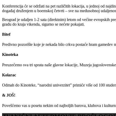
Konferencija će se održati na pet različitih lokacija, u jednoj od naj
događaj druženjem u boemskoj četvrti – sve na međusobnoj udaljenos
Beograd je udaljen 1-2 sata (direktnim) letom od većine evropskih p
gradu do kraja vikenda, sigurno se nećete pokajati.
Bitef
Predivno pozorište koje je nekada bilo crkva postaće hram gamedev m
Kinoteka
Preuzećemo sva tri sprata naše glavne lokacije, Muzeja jugoslovenske
Kolarac
Odmah do Kinoteke, “narodni univerzitet” primiće više od 100 studenta
& JOŠ!
Povešćemo vas u posetu nekim od najboljih barova, klubova i kultur