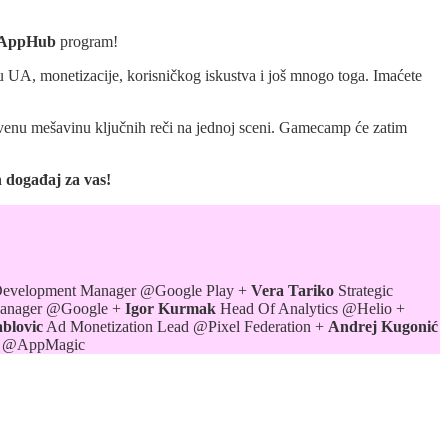
 AppHub
program!
nu UA, monetizacije, korisničkog iskustva i još mnogo toga. Imaćete
venu mešavinu ključnih reči na jednoj sceni. Gamecamp će zatim
n događaj za vas!
s Development Manager @Google Play +
Vera Tariko
Strategic
anager @Google +
Igor Kurmak
Head Of Analytics @Helio +
blovic
Ad Monetization Lead @Pixel Federation +
Andrej Kugonić
r @AppMagic