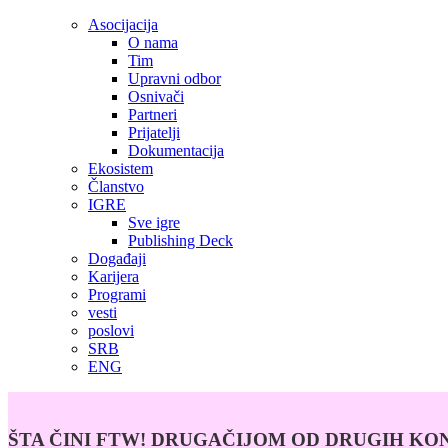
Asocijacija
O nama
Tim
Upravni odbor
Osnivači
Partneri
Prijatelji
Dokumentacija
Ekosistem
Članstvo
IGRE
Sve igre
Publishing Deck
Događaji
Karijera
Programi
vesti
poslovi
SRB
ENG
ŠTA ČINI FTW! DRUGAČIJOM OD DRUGIH KO