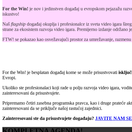
For the Win!
je nov i jedinstven događaj u evropskom pejazažu raz
iskustvo!
Naš
flagship
događaj okuplja i profesionalce iz sveta video igara šire
strane za ekosistem razvoja video igara. Premijerno izdanje održano j
FTW! se pokazao kao osvežavajući prostor za umrežavanje, razmenu zn
For the Win! je besplatan događaj kome se može prisustvovati
isklju
Evropi.
Ukoliko ste profesionalaci koji rade u polju razvoja video igara, vodite
zainteresovani da prisustvujete.
Pripremamo četiri zasebna programska pravca, kao i druge prateće akt
zainteresovani da se priključe našoj rastućoj zajednici.
Zainteresovani ste da prisustvujete događaju?
JAVITE NAM SE
KOMPLETNA AGENDA!