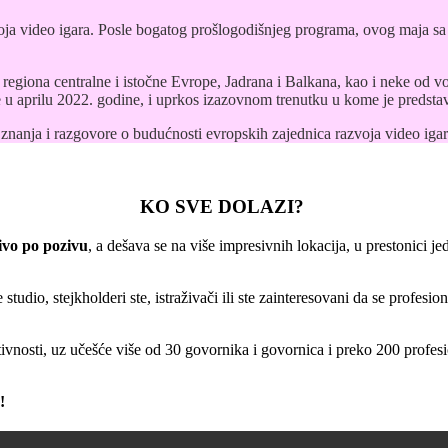
voja video igara. Posle bogatog prošlogodišnjeg programa, ovog maja 
g regiona centralne i istočne Evrope, Jadrana i Balkana, kao i neke od v
e u aprilu 2022. godine, i uprkos izazovnom trenutku u kome je predstavl
anja i razgovore o budućnosti evropskih zajednica razvoja video igar
KO SVE DOLAZI?
čivo po pozivu
, a dešava se na više impresivnih lokacija, u prestonici j
 studio, stejkholderi ste, istraživači ili ste zainteresovani da se profes
ivnosti, uz učešće više od 30 govornika i govornica i preko 200 profesi
!