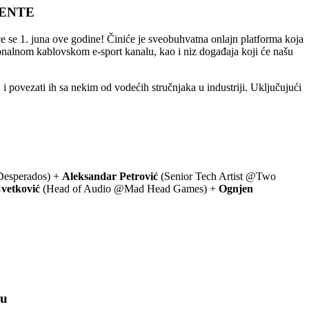
DENTE
́e se 1. juna ove godine! Činiće je sveobuhvatna onlajn platforma koja
ionalnom kablovskom e-sport kanalu, kao i niz događaja koji će našu
povezati ih sa nekim od vodećih stručnjaka u industriji. Uključujući
esperados) +
Aleksandar Petrović
(Senior Tech Artist @Two
Cvetković
(Head of Audio @Mad Head Games) +
Ognjen
du