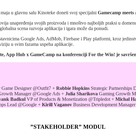
maja u glavnu salu Kinoteke doneti svoj specijalni
Gamecamp meets
jnovija unapređenja svojih proizvoda i mnoštvo najboljih praksi u dome
globalna scena razvoja aplikacija i igara može da ponudi.
stavnicima Google Ads, AdMob, Firebase i Play platformi, kroz jedinst
viziju u svim fazama uspeha aplikacije.
činjete, App Hub x GameCamp na konferenciji For the Win! je savrše
r Game Designer @Outfit7 +
Robbie Hopkins
Strategic Partnership
rowth Manager @Google Ads +
Julia Sharikova
Gaming Growth M
yank Badkul
VP of Products & Monetization @Tripledot
+
Michal Ha
pps Lead @Google +
Kirill Vaganov
Business Development Manage
”STAKEHOLDER” MODUL