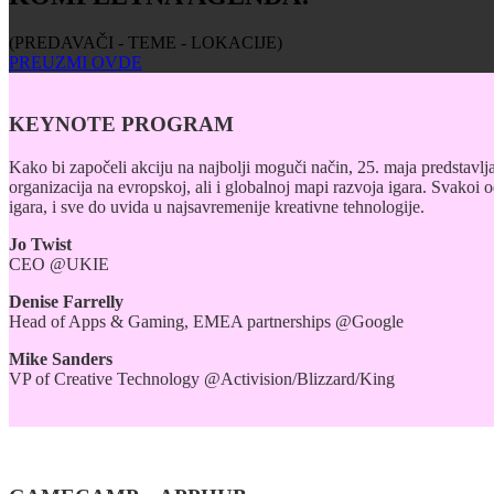
(PREDAVAČI - TEME - LOKACIJE)
PREUZMI OVDE
KEYNOTE PROGRAM
Kako bi započeli akciju na najbolji moguči način, 25. maja predstavl
organizacija na evropskoj, ali i globalnoj mapi razvoja igara. Svakoi o
igara, i sve do uvida u najsavremenije kreativne tehnologije.
Jo Twist
CEO @UKIE
Denise Farrelly
Head of Apps & Gaming, EMEA partnerships @Google
Mike Sanders
VP of Creative Technology @Activision/Blizzard/King