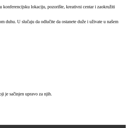
 konferencijsku lokaciju, pozorište, kreativni centar i zaokružiti
om duhu. U slučaju da odlučite da ostanete duže i uživate u našem
i je sačinjen upravo za njih.