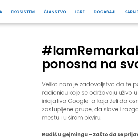
A
EKOSISTEM
ČLANSTVO
IGRE
DOGAĐAJI
KARIJ
#IamRemarkabl
ponosna na sv
Veliko nam je zadovoljstvo da t
radionicu koje se održavaju uživo 
inicijativa Google-a koja želi da o
zastupljene grupe, da slave i raz
mestu i u širem okviru.
Radiš u gejmingu – zašto da se prija