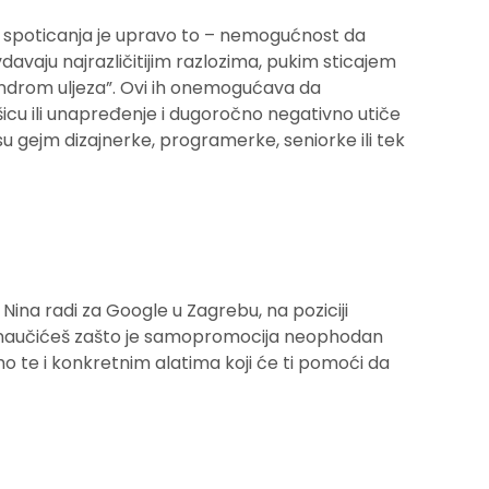
spoticanja je upravo to – nemogućnost da
davaju najrazličitijim razlozima, pukim sticajem
sindrom uljeza”. Ovi ih onemogućava da
šicu ili unapređenje i dugoročno negativno utiče
 su gejm dizajnerke, programerke, seniorke ili tek
 Nina radi za Google u Zagrebu, na poziciji
naučićeš zašto je samopromocija neophodan
o te i konkretnim alatima koji će ti pomoći da