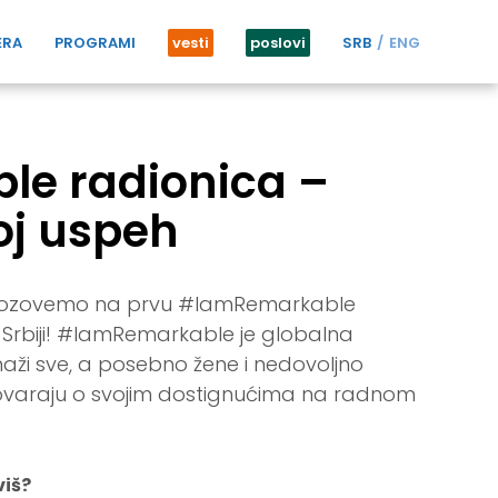
ERA
PROGRAMI
vesti
poslovi
SRB
ENG
e radionica –
oj uspeh
e pozovemo na prvu #IamRemarkable
u Srbiji! #IamRemarkable je globalna
snaži sve, a posebno žene i nedovoljno
govaraju o svojim dostignućima na radnom
viš?