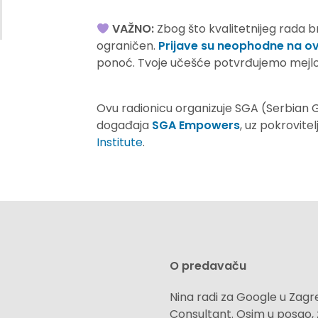
VAŽNO:
Zbog što kvalitetnijeg rada br
ograničen.
Prijave su neophodne na ov
ponoć. Tvoje učešće potvrđujemo mejlo
Ovu radionicu organizuje SGA (Serbian 
događaja
SGA Empowers
, uz pokrovite
Institute
.
O predavaču
Nina radi za Google u Zagre
Consultant. Osim u posao, z