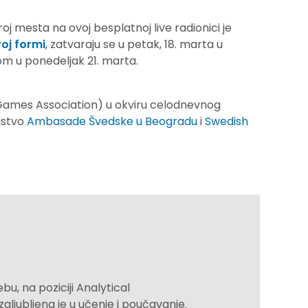
oj mesta na ovoj besplatnoj live radionici je
oj formi
, zatvaraju se u petak, 18. marta u
m u ponedeljak 21. marta.
Games Association) u okviru
celodnevnog
ljstvo
Ambasade Švedske u Beogradu
i
Swedish
bu, na poziciji Analytical
aljubljena je u učenje i poučavanje.