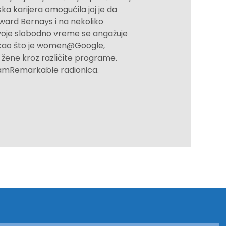
 karijera omogućila joj je da
ward Bernays i na nekoliko
svoje slobodno vreme se angažuje
a, kao što je women@Google,
 žene kroz različite programe.
IamRemarkable radionica.