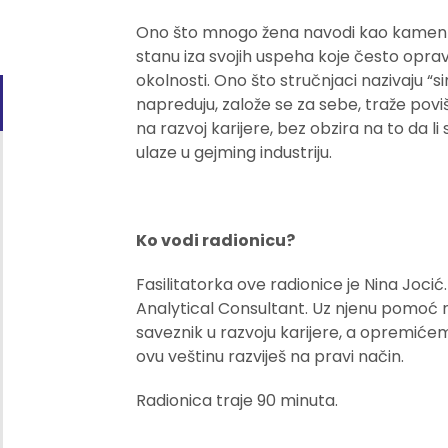
Ono što mnogo žena navodi kao kamen 
stanu iza svojih uspeha koje često oprav
okolnosti. Ono što stručnjaci nazivaju “
napreduju, založe se za sebe, traže povi
na razvoj karijere, bez obzira na to da li
ulaze u gejming industriju.
Ko vodi radionicu?
Fasilitatorka ove radionice je Nina Jocić.
Analytical Consultant.
Uz njenu pomoć 
saveznik u razvoju karijere, a opremićem
ovu veštinu razviješ na pravi način.
Radionica traje 90 minuta.