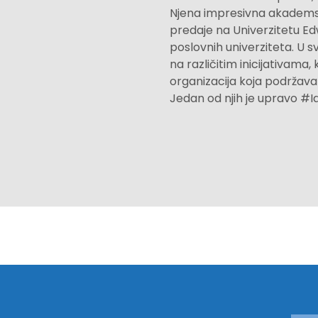
Njena impresivna akademska
predaje na Univerzitetu Ed
poslovnih univerziteta. U 
na različitim inicijativam
organizacija koja podržava
Jedan od njih je upravo #