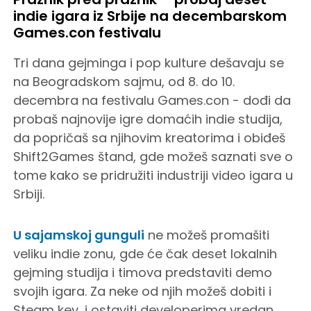
indie igara iz Srbije na decembarskom
Games.con festivalu
Tri dana gejminga i pop kulture dešavaju se
na Beogradskom sajmu, od 8. do 10.
decembra na festivalu Games.con - dođi da
probaš najnovije igre domaćih indie studija,
da popričaš sa njihovim kreatorima i obiđeš
Shift2Games štand, gde možeš saznati sve o
tome kako se pridružiti industriji video igara u
Srbiji.
U sajamskoj gunguli
ne možeš promašiti
veliku indie zonu, gde će čak deset lokalnih
gejming studija i timova predstaviti demo
svojih igara. Za neke od njih možeš dobiti i
Steam key, i ostaviti developerima vredan