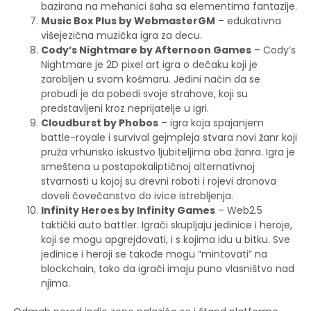
bazirana na mehanici šaha sa elementima fantazije.
Music Box Plus by WebmasterGM
– edukativna
višejezična muzička igra za decu.
Cody’s Nightmare by Afternoon Games
– Cody’s
Nightmare je 2D pixel art igra o dečaku koji je
zarobljen u svom košmaru. Jedini način da se
probudi je da pobedi svoje strahove, koji su
predstavljeni kroz neprijatelje u igri.
Cloudburst by Phobos
– igra koja spajanjem
battle-royale i survival gejmpleja stvara novi žanr koji
pruža vrhunsko iskustvo ljubiteljima oba žanra. Igra je
smeštena u postapokaliptičnoj alternativnoj
stvarnosti u kojoj su drevni roboti i rojevi dronova
doveli čovečanstvo do ivice istrebljenja.
Infinity Heroes by Infinity Games
– Web2.5
taktički auto battler. Igrači skupljaju jedinice i heroje,
koji se mogu apgrejdovati, i s kojima idu u bitku. Sve
jedinice i heroji se takođe mogu “mintovati” na
blockchain, tako da igrači imaju puno vlasništvo nad
njima.