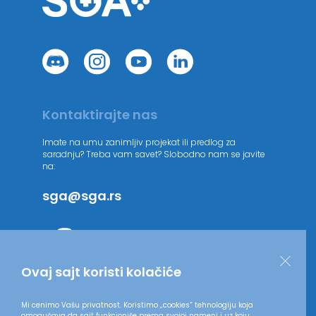
Kontaktirajte nas
Imate na umu zanimljiv projekat ili predlog za
saradnju? Treba vam savet? Slobodno nam se javite
na:
sga@sga.rs
Ovaj sajt koristi kolačiće
Mi cenimo Vašu privatnost. Koristimo „cookies“ tehnologiju koja
omogućava da sajt funkcioniše prema svojoj nameni i uz koju