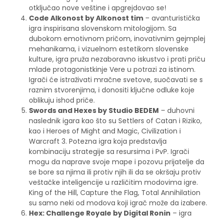
otključao nove veštine i apgrejdovao se!
Code Alkonost by Alkonost tim
– avanturistička
igra inspirisana slovenskom mitologijom. Sa
dubokom emotivnom pričom, inovativnim gejmplej
mehanikama, i vizuelnom estetikom slovenske
kulture, igra pruža nezaboravno iskustvo i prati priču
mlade protagonistkinje Vere u potrazi za istinom.
Igrači će istraživati mračne svetove, suočavati se s
raznim stvorenjima, i donositi ključne odluke koje
oblikuju ishod priče.
Swords and Hexes by Studio BEDEM
– duhovni
naslednik igara kao što su Settlers of Catan i Riziko,
kao i Heroes of Might and Magic, Civilization i
Warcraft 3. Potezna igra koja predstavlja
kombinaciju strategije sa resursima i PvP. Igrači
mogu da naprave svoje mape i pozovu prijatelje da
se bore sa njima ili protiv njih ili da se okršaju protiv
veštačke inteligencije u različitim modovima igre.
King of the Hill, Capture the Flag, Total Annihilation
su samo neki od modova koji igrač može da izabere.
Hex: Challenge Royale by Digital Ronin
– igra