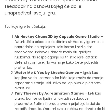
feedback na osnovu kojeg će dalje
unapređivati svoju igru.
Evo koje igre te očekuju:
Air Hockey Chaos 3D by Capsule Game Studio
–
futuristička arkada o klasičnim Air Hockey igrama sa
naprednim gejmplejom, taktikama i različitim
modovima. Pakove udarate malo drugačijim
ručkama. Na raspolaganju su tri stila igre: attack,
defend i confuse. Na vama je kako ćete pobediti
protivnika.
Water Me & You by Shosha Games
– igrak kao
kapljica vode i semenoliko biće koje može da menja
agregatna stanja. Isključivo co-op puzzle platform
avantura.
Tiny Thieves by Adreamation Games
– Leti kao
vrana, bori se sa ljudima i ukradi svetlucave
predmete. Zatim ih prodaj svom prijatelju Krtici da
zaradiš dragulje. Opremi svoju kućicu na drvetu da bi