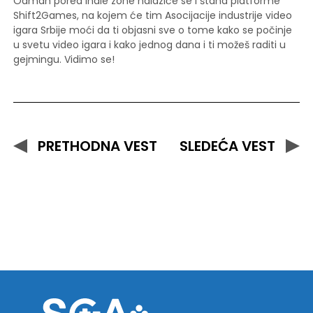
Odmah pored indie zone nalaziće se i štand platforme
Shift2Games, na kojem će tim Asocijacije industrije video
igara Srbije moći da ti objasni sve o tome kako se počinje
u svetu video igara i kako jednog dana i ti možeš raditi u
gejmingu. Vidimo se!
PRETHODNA VEST
SLEDEĆA VEST