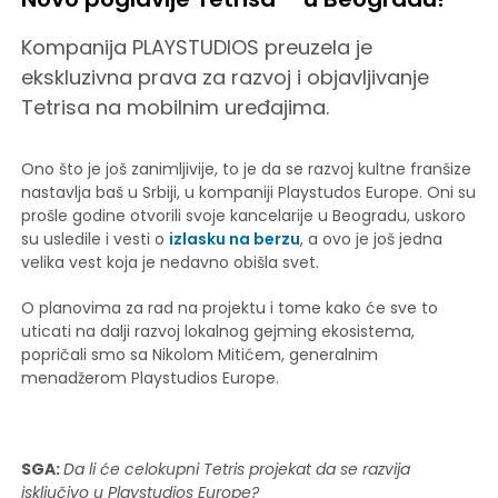
Kompanija PLAYSTUDIOS preuzela je
ekskluzivna prava za razvoj i objavljivanje
Tetrisa na mobilnim uređajima.
Ono što je još zanimljivije, to je da se razvoj kultne franšize
nastavlja baš u Srbiji, u kompaniji Playstudos Europe. Oni su
prošle godine otvorili svoje kancelarije u Beogradu, uskoro
su usledile i vesti o
izlasku na berzu
, a ovo je još jedna
velika vest koja je nedavno obišla svet.
O planovima za rad na projektu i tome kako će sve to
uticati na dalji razvoj lokalnog gejming ekosistema,
popričali smo sa Nikolom Mitićem, generalnim
menadžerom Playstudios Europe.
SGA:
Da li će celokupni Tetris projekat da se razvija
isključivo u Playstudios Europe?