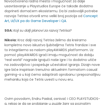
Novootvorena radna mesta i mogućnost za dalje
usavršavanje u Playstudios Europe će takođe dodatno
doprineti domaćem ekosistemu. Da bi zadovoljili potrebe
razvoja Tetrisa otvorili smo veliki broj pozicija od
Concept
Art, UI/UX pa do Game Developer i QA
.
SGA:
Koji su dalji planovi za razvoj Tetrisa?
Nikola:
Kroz dalji razvoj Tetrisa želimo da kreiramo
kompletno novo iskustvo ljubiteljima Tetris franšize i sve
to integrišemo sa našom playAWARDS platformom. Uz
pomoć playAWARDS igrači imaju mogućnost da dobiju
“real world” nagrade igrajući naše igre i to dodatno utiče
na zadovoljstvo i pospešuje učestalost igranja. Dizajn nove
igre biće inspirisan trenutno aktuelnim formatom casual
gaming-a u koji ćemo adaptirati oprobanu i prepoznatljivu
mehaniku koja će Tetris uvesti u novu eru.
Ovim povodom, Endru Paskal, osnivač i CEO PLAYSTUDIOS-
a, rekao je da se probijanje u
puzzle
žanr sa poznatim