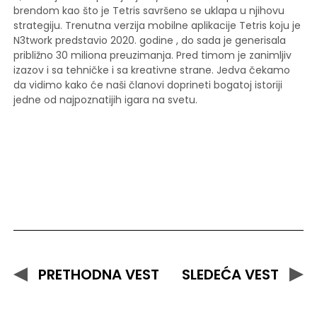
brendom kao što je Tetris savršeno se uklapa u njihovu
strategiju. Trenutna verzija mobilne aplikacije Tetris koju je
N3twork predstavio 2020. godine , do sada je generisala
približno 30 miliona preuzimanja. Pred timom je zanimljiv
izazov i sa tehničke i sa kreativne strane. Jedva čekamo
da vidimo kako će naši članovi doprineti bogatoj istoriji
jedne od najpoznatijih igara na svetu.
PRETHODNA VEST
SLEDEĆA VEST