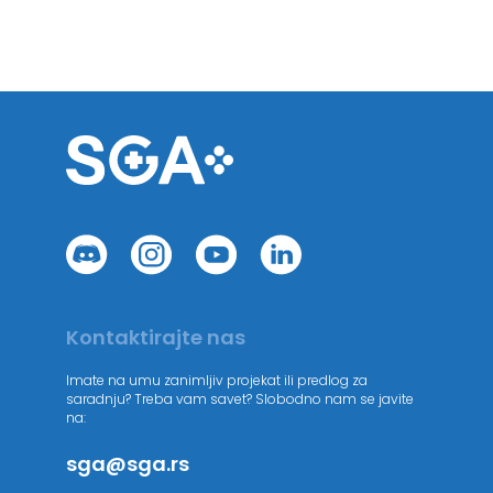
Kontaktirajte nas
Imate na umu zanimljiv projekat ili predlog za
saradnju? Treba vam savet? Slobodno nam se javite
na:
sga@sga.rs