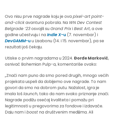
Ovo nisu prve nagrade koju je ova
pixel-art
point-
and-click
avantura pobrala. Na
WN Dev Contest
Belgrade ‘23
osvojili su
Grand Prix
i
Best Art
, a ove
godine učestvuju i na
Indie X
-u
(7. novembar) i
DevGAMM
-u
u Lisabonu (14. i 15. novembar), pa se
rezultati još čekaju.
Utiske o prvim nagradama u 2024.
Đorđe Marković
,
osnivač Bohemian Pulp-a, komentariše ovako:
„Znači nam puno da smo pored drugih, mnogo većih
projekata uspeli da dobijemo ove nagrade. To nam
govori da smo na dobrom putu. Nažalost, igra je
imala loš
launch
, tako da nam svako priznanje znači.
Nagrade podižu osećaj kvaliteta i pomažu pri
legitimnosti u pregovorima za fondove i izdavače.
Daju nam i
boost
na društvenim medijima. Ali