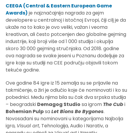
CEEGA (Central & Eastern European Game
Awards)
je najznačajnija nagrada za gejm
developere u centralnoj i istočnoj Evropi, čiji cilj je da
ukaže na to kako je ovo veliki, važan i veoma
kreativan, ali često potcenjen deo globalne gejming
industrije, koji broji više od 1 000 studija i okuplja
skoro 30 000 gejming stručnjaka. Od 2018. godine
ova nagrada se svake jeseni u Poznanu dodeljuje za
igre koje su studiji na CEE području objavili tokom
tekuće godine.
Ove godine 84 igre iz 15 zemalja su se prijavile na
takmičenje, a žiri je odlučio koje će nominovati i ko su
pobednici. Među njima bila su čak dva srpska studija
– beogradski
Demagog Studio
sa igrom
The Cub
i
Bohemian Pulp
sa
Let Bions Be Bygones
.
Novosađani su nominovani u kategorijama Najbolja
igra,
Visual art
, Tehnologija, Audio i Narativ, a
nagradu su odneli za
Visual art
i Narativ.