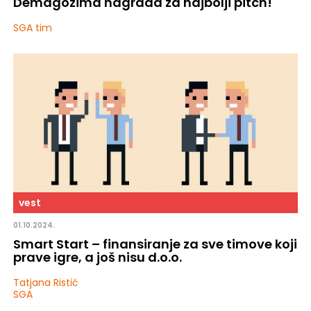
Demagozima nagrada za najbolji pitch!
SGA tim
vest
01.10.2024.
Smart Start – finansiranje za sve timove koji
prave igre, a još nisu d.o.o.
Tatjana Ristić
SGA