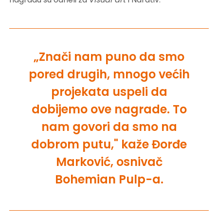
„Znači nam puno da smo
pored drugih, mnogo većih
projekata uspeli da
dobijemo ove nagrade. To
nam govori da smo na
dobrom putu," kaže Đorđe
Marković, osnivač
Bohemian Pulp-a.