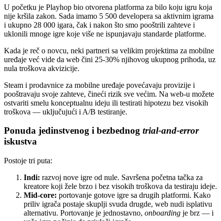
U početku je Playhop bio otvorena platforma za bilo koju igru koja
nije kršila zakon. Sada imamo 5 500 developera sa aktivnim igrama
i ukupno 28 000 igara, čak i nakon što smo pooštrili zahteve i
uklonili mnoge igre koje više ne ispunjavaju standarde platforme.
Kada je reč o novcu, neki partneri sa velikim projektima za mobilne
uređaje već vide da web čini 25-30% njihovog ukupnog prihoda, uz
nula troškova akvizicije.
Steam i prodavnice za mobilne uređaje povećavaju provizije i
pooštravaju svoje zahteve, čineći rizik sve većim. Na web-u možete
ostvariti smelu konceptualnu ideju ili testirati hipotezu bez visokih
troškova — uključujući i A/B testiranje.
Ponuda jedinstvenog i bezbednog
trial-and-error
iskustva
Postoje tri puta:
Indi:
razvoj nove igre od nule. Savršena početna tačka za
kreatore koji žele brzo i bez visokih troškova da testiraju ideje.
Mid-core:
portovanje gotove igre sa drugih platformi. Kako
priliv igrača postaje skuplji svuda drugde, web nudi isplativu
alternativu. Portovanje je jednostavno,
onboarding
je brz — i