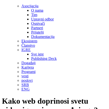
Asocijacija
O nama
Tim
Upravni odbor
Osnivači
Partneri
Prijatelji
Dokumentacija
Ekosistem
Članstvo
IGRE
Sve igre
Publishing Deck
Događaji
Karijera
Programi
vesti
poslovi
SRB
ENG
Kako web doprinosi svetu