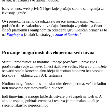
ostaju, istražujući sve dublje i dublje.
Istovremeno, web privlači i igre koje pružaju stotine sati igranja za
iskusnije igrače.
Ovi projekti ne samo da održavaju igrače angažovanim, već ih i
podstiču da se svakodnevno vraćaju, formiraju zajednice, a često
čineći platformu i omiljenom za određenu igru. Odličan primer za to
na
Playhop
-u
je taktička strategija
State of Survival
.
Pružanje mogućnosti developerima svih nivoa
Steam
i prodavnice za mobilne uređaje povećavaju provizije i
pooštravaju svoje zahteve, čineći rizik sve većim. Na web-u možete
ostvariti smelu konceptualnu ideju ili testirati hipotezu bez visokih
troškova — uključujući i A/B testiranje.
Nudimo mogućnosti ne samo iskusnim developerima, već i mladim
indi timovima bez marketinških budžeta.
Indi timovima je mnogo lakše da ostvare prvi uspeh na web-u. A
ako ne uspeju, gubitak vremena i resursa je minimalan — ali je
stečeno iskustvo neprocenjivo.