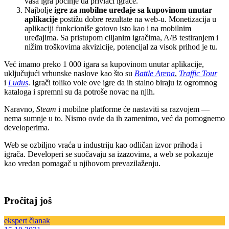
vaša igra počinje da privlači igrače.
Najbolje
igre za mobilne uređaje
sa kupovinom unutar
aplikacije
postižu dobre rezultate na web-u. Monetizacija u
aplikaciji funkcioniše gotovo isto kao i na mobilnim
uređajima. Sa pristupom ciljanim igračima, A/B testiranjem i
nižim troškovima akvizicije, potencijal za visok prihod je tu.
Već imamo preko 1 000 igara sa kupovinom unutar aplikacije,
uključujući vrhunske naslove kao što su
Battle Arena
,
Traffic Tour
i
Ludus
. Igrači toliko vole ove igre da ih stalno biraju iz ogromnog
kataloga i spremni su da potroše novac na njih.
Naravno,
Steam
i mobilne platforme će nastaviti sa razvojem —
nema sumnje u to. Nismo ovde da ih zamenimo, već da pomognemo
developerima.
Web se ozbiljno vraća u industriju kao odličan izvor prihoda i
igrača. Developeri se suočavaju sa izazovima, a web se pokazuje
kao vredan pomagač u njihovom prevazilaženju.
Pročitaj još
ekspert članak