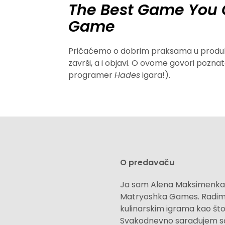
The Best Game You 
Game
Pričaćemo o dobrim praksama u produkc
završi, a i objavi. O ovome govori pozna
programer
Hades
igara!).
O predavaču
Ja sam Alena Maksimenka, 
Matryoshka Games. Radim
kulinarskim igrama kao što
Svakodnevno sarađujem s