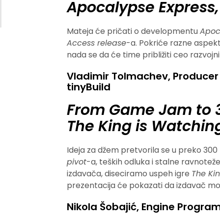
Apocalypse Express
Mateja će pričati o developmentu
Apoc
Access release
-a. Pokriće razne aspekte
nada se da će time približiti ceo razvojni
Vladimir Tolmachev, Producer a
tinyBuild
From Game Jam to 30
The King is Watchin
Ideja za džem pretvorila se u preko 300
pivot
-a, teških odluka i stalne ravnoteže
izdavača, diseciramo uspeh igre
The Ki
prezentacija će pokazati da izdavač mož
Nikola Šobajić, Engine Progr