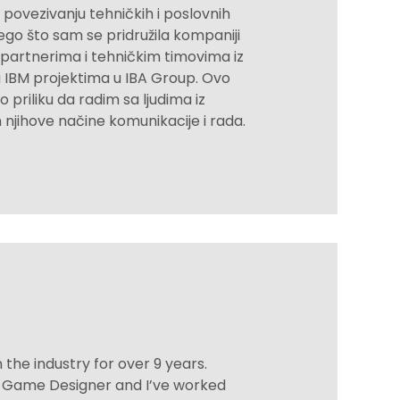
povezivanju tehničkih i poslovnih
ego što sam se pridružila kompaniji
partnerima i tehničkim timovima iz
na IBM projektima u IBA Group. Ovo
o priliku da radim sa ljudima iz
m njihove načine komunikacije i rada.
n the industry for over 9 years.
or Game Designer and I’ve worked