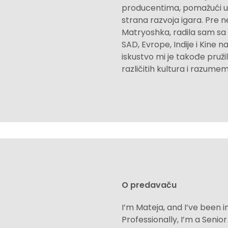
producentima, pomažući u 
strana razvoja igara. Pre n
Matryoshka, radila sam sa 
SAD, Evrope, Indije i Kine 
iskustvo mi je takođe pružil
različitih kultura i razume
O predavaču
I’m Mateja, and I’ve been i
Professionally, I’m a Seni