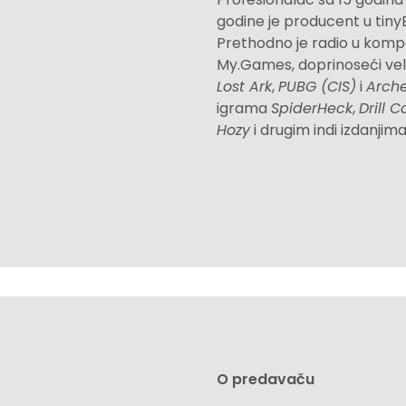
godine je producent u tinyBu
Prethodno je radio u komp
My.Games, doprinoseći ve
Lost Ark
,
PUBG (CIS)
i
Arche
igrama
SpiderHeck
,
Drill C
Hozy
i drugim indi izdanjima
O predavaču