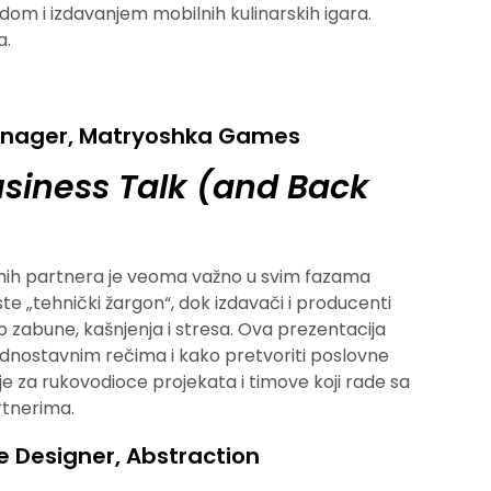
adom i izdavanjem mobilnih kulinarskih igara.
a.
anager, Matryoshka Games
usiness Talk (and Back
nih partnera je veoma važno u svim fazama
ste „tehnički žargon“, dok izdavači i producenti
do zabune, kašnjenja i stresa. Ova prezentacija
jednostavnim rečima i kako pretvoriti poslovne
je za rukovodioce projekata i timove koji rade sa
rtnerima.
e Designer, Abstraction