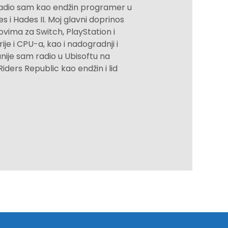
 radio sam kao endžin programer u
i Hades II. Moj glavni doprinos
ovima za Switch, PlayStation i
e i CPU-a, kao i nadogradnji i
nije sam radio u Ubisoftu na
ders Republic kao endžin i lid