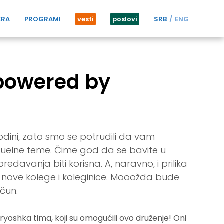
ERA
PROGRAMI
vesti
poslovi
SRB
ENG
powered by
odini, zato smo se potrudili da vam
tuelne teme. Čime god da se bavite u
edavanja biti korisna. A, naravno, i prilika
 nove kolege i koleginice. Mooožda bude
ačun.
yoshka tima, koji su omogućili ovo druženje! Oni