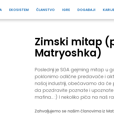
A
EKOSISTEM
ČLANSTVO
IGRE
DOGAĐAJI
KARIJ
Zimski mitap (
Matryoshka)
Poslednji je SGA gejming mitap u g
poklonimo odlične predavače i ak
našoj industriji, obećavamo da će pr
da pozdravite poznate i upoznate
mafina... :) I nekoliko pića na naš r
Zahvaljujemo se našim članovima iz Matr