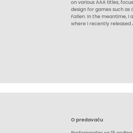
on various AAA titles, fo
design for games such as
Fallen
. In the meantime, I 
where I recently released
O predavaču
Profesionalac sa 15 godina i