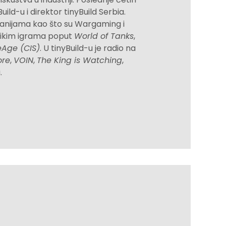
ild-u i direktor tinyBuild Serbia.
anijama kao što su Wargaming i
likim igrama poput
World of Tanks
,
Age (CIS)
. U tinyBuild-u je radio na
ore
,
VOIN
,
The King is Watching
,
.