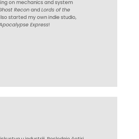
cusing on mechanics and system
Ghost Recon
and
Lords of the
also started my own indie studio,
Apocalypse Express
!
skustva u industriji. Poslednje četiri