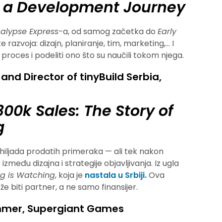
, a Development Journey
alypse Express-
a, od samog začetka do
Early
 razvoja: dizajn, planiranje, tim, marketing,… I
 proces i podeliti ono što su naučili tokom njega.
nd Director of tinyBuild Serbia,
0k Sales: The Story of
g
 hiljada prodatih primeraka — ali tek nakon
 između dizajna i strategije objavljivanja.
Iz ugla
ng is Watching
, koja je
nastala u Srbiji.
Ova
e biti partner, a ne samo finansijer.
ammer, Supergiant Games