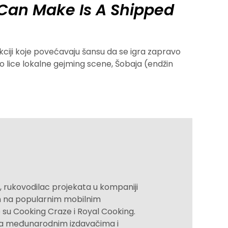
Can Make Is A Shipped
iji koje povećavaju šansu da se igra zapravo
to lice lokalne gejming scene, Šobaja (endžin
rukovodilac projekata u kompaniji
 na popularnim mobilnim
 su Cooking Craze i Royal Cooking.
a međunarodnim izdavačima i