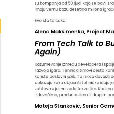
su kompanija od 50 ljudi koja se bavi izr
Imaju vernu bazu desetina miliona igrač
Evo šta te čeka!
Alena Maksimenka, Project M
From Tech Talk to B
Again)
Razumevanje između developera i spolj
razvoja igara. Tehnički timovi često kori
koriste poslovni jezik. To može dovesti 
pokazuje kako objasniti tehničke ideje 
zahteve u jasne zadatke za tim. Korisna 
izdavačima, producentima ili drugim pa
Mateja Stanković, Senior Gam