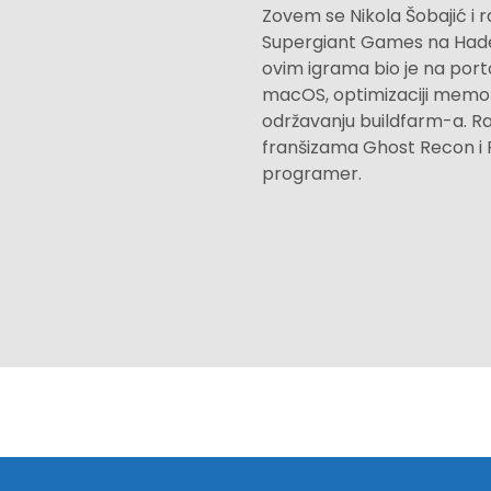
Zovem se Nikola Šobajić i
Supergiant Games na Hades 
ovim igrama bio je na port
macOS, optimizaciji memorij
održavanju buildfarm-a. Ra
franšizama Ghost Recon i Ri
programer.