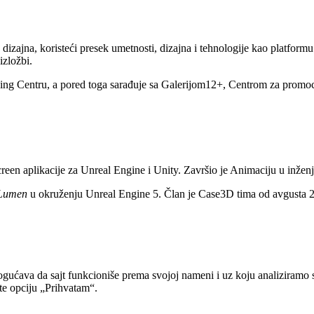
 dizajna, koristeći presek umetnosti, dizajna i tehnologije kao platform
izložbi.
ining Centru, a pored toga sarađuje sa Galerijom12+, Centrom za promo
screen aplikacije za Unreal Engine i Unity. Završio je Animaciju u inž
Lumen
u okruženju Unreal Engine 5. Član je Case3D tima od avgusta 
gućava da sajt funkcioniše prema svojoj nameni i uz koju analiziramo 
ite opciju „Prihvatam“.