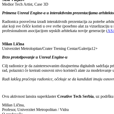
Medior Tech Artist, Case 3D
Primena Unreal Engine-a u interaktivnim prezentacijama arhitekto
Radionica posvećena izradi interaktivnih prezentacija za potrebe arhi
alat koji sve češće koristi u ove svrhe (posebno alat za vizuelizaciju
profesionalnom asocijacijom srpskih arhitekata novije generacije (
AS
Milan Ličina
Univerzitet Metrolopitan/Crater Trening Centar/Galerija12+
Brzo prototipovanje u Unreal Engine-u
Cilj radionice je da zainteresovanim dizajnerima digitalnih sadržaja pr
rad, polaznici će kreirati osnovni nivo koristeći alate za modelovanje u
Radi lakšeg praćenja radionice, očekuje se da kandidati imaju osno
Ovu aktivnost lansira superklaster
Creative Tech Serbia
, uz podršku
Millan Ličina,
Profesor, Univerzitet Metropolitan / Vidra