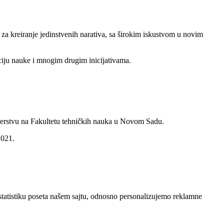
u za kreiranje jedinstvenih narativa, sa širokim iskustvom u novim
ciju nauke i mnogim drugim inicijativama.
enjerstvu na Fakultetu tehničkih nauka u Novom Sadu.
2021.
statistiku poseta našem sajtu, odnosno personalizujemo reklamne