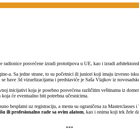
onice posvećene izradi prototipova u UE, kao i izradi arhitektonskih
ine-a. Sa jedne strane, to su početnici ili juniori koji imaju izvesno 
i se bave 3d vizuelizacijama i predstaviće je Saša Vlajkov iz novosadsk
noj inicijativi koja je posebno posvećena različitim veštinama iz dome
koja će eventualno biti potrebna učesnicima.
puno besplatni uz registraciju, a mesta su ograničena za Masterclass
šu ili profesionalno rade sa ovim alatom
, kao i onima koji tek žele d
***