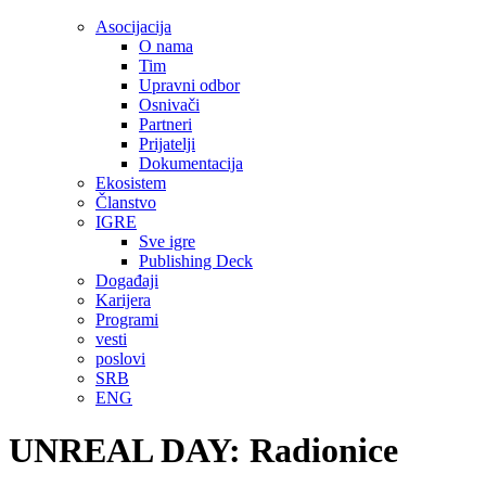
Asocijacija
O nama
Tim
Upravni odbor
Osnivači
Partneri
Prijatelji
Dokumentacija
Ekosistem
Članstvo
IGRE
Sve igre
Publishing Deck
Događaji
Karijera
Programi
vesti
poslovi
SRB
ENG
UNREAL DAY: Radionice