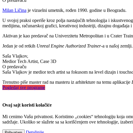
O predavaču
Milan Ličina
je vizuelni umetnik, rođen 1990. godine u Beogradu.
U svojoj praksi operiše kroz polja nastajućih tehnologija i iskustvenog
medijima, računarskoj grafici, kreativnoj industriji, dizajnu događaja i 
Aktivan je kao predavač na Univerzitetu Metropolitan i u Crater Tra
Jedan je od retkih
Unreal Engine Authorized Trainer
-a u našoj zemlji.
Saša Vlajkov,
Medior Tech Artist, Case 3D
O predavaču
Saša Vlajkov je medior tech artist sa fokusom na level dizajn i touch
Trenutno piše master rad na masteru iz arhitekture na temu aplikacije
Pogledaj sve programe
Ovaj sajt koristi kolačiće
Mi cenimo Vašu privatnost. Koristimo „cookies“ tehnologiju koja omo
sadržaje. Ukoliko se slažete sa sa korišćenjem ove tehnologije, izaber
Detaljnije
Prihvatam