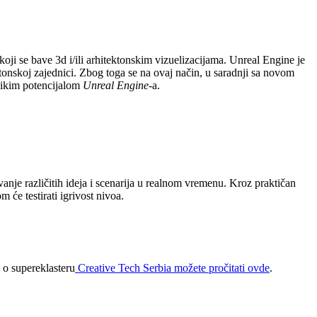
oji se bave 3d i/ili arhitektonskim vizuelizacijama. Unreal Engine je
ktonskoj zajednici. Zbog toga se na ovaj način, u saradnji sa novom
elikim potencijalom
Unreal Engine
-a.
vanje različitih ideja i scenarija u realnom vremenu. Kroz praktičan
 će testirati igrivost nivoa.
 o supereklasteru
Creative Tech Serbia možete pročitati ovde
.