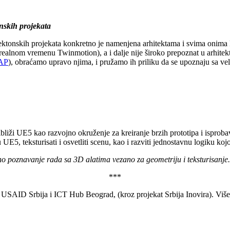
nskih projekata
tektonskih projekata konkretno je namenjena arhitektama i svima onima k
 u realnom vremenu Twinmotion), a i dalje nije široko prepoznat u arhite
AP
), obraćamo upravo njima, i pružamo ih priliku da se upoznaju sa v
ibliži UE5 kao razvojno okruženje za kreiranje brzih prototipa i isproba
 UE5, teksturisati i osvetliti scenu, kao i razviti jednostavnu logiku kojom
vno poznavanje rada sa 3D alatima vezano za geometriju i teksturisanje.
***
 USAID Srbija i ICT Hub Beograd, (kroz projekat Srbija Inovira). Više