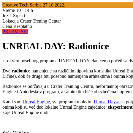
Creative Tech Serbia
27.10.2022.
Vreme
10 - 14 h
Jezik
Srpski
Lokacija
Crater Trening Centar
Cena
Besplatno
PRIJAVI SE!
UNREAL DAY: Radionice
U okviru posebnog programa UNREAL DAY, dan ćemo početi sa dve radi
Dve radionice
namenjene su različitim tipovima korisnika Unreal Eng
Ličine), dok će druga biti posebno namenjena arhitektima i onima koj
Radionice se održavaju u Crater Training Centru, neformalnoj obrazov
Engine i Autodeskov program, a samim tim biće obezbeđena i oprema 
Kao i sam
Unreal Engine
, svi programi u okviru
Unreal Day-a
su pot
onima koji su već deo lokalne Unreal Engine zajednice,
eksperimenti
koje Unreal Engine nudi.
Saša Vlajkov