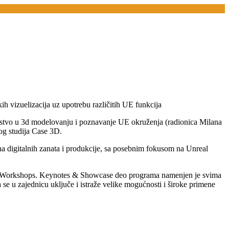
 vizuelizacija uz upotrebu različitih UE funkcija
iskustvo u 3d modelovanju i poznavanje UE okruženja (radionica Milana
og studija Case 3D.
na digitalnih zanata i produkcije, sa posebnim fokusom na Unreal
es i Workshops. Keynotes & Showcase deo programa namenjen je svima
a se u zajednicu uključe i istraže velike mogućnosti i široke primene