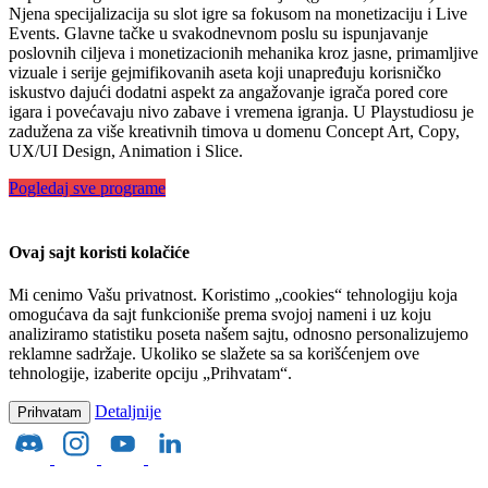
Njena specijalizacija su slot igre sa fokusom na monetizaciju i Live
Events. Glavne tačke u svakodnevnom poslu su ispunjavanje
poslovnih ciljeva i monetizacionih mehanika kroz jasne, primamljive
vizuale i serije gejmifikovanih aseta koji unapređuju korisničko
iskustvo dajući dodatni aspekt za angažovanje igrača pored core
igara i povećavaju nivo zabave i vremena igranja. U Playstudiosu je
zadužena za više kreativnih timova u domenu Concept Art, Copy,
UX/UI Design, Animation i Slice.
Pogledaj sve programe
Ovaj sajt koristi kolačiće
Mi cenimo Vašu privatnost. Koristimo „cookies“ tehnologiju koja
omogućava da sajt funkcioniše prema svojoj nameni i uz koju
analiziramo statistiku poseta našem sajtu, odnosno personalizujemo
reklamne sadržaje. Ukoliko se slažete sa sa korišćenjem ove
tehnologije, izaberite opciju „Prihvatam“.
Detaljnije
Prihvatam