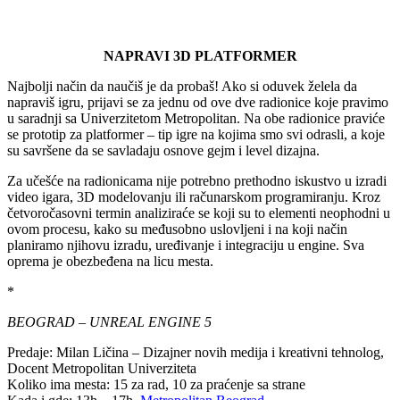
NAPRAVI 3D PLATFORMER
Najbolji način da naučiš je da probaš! Ako si oduvek želela da
napraviš igru, prijavi se za jednu od ove dve radionice koje pravimo
u saradnji sa Univerzitetom Metropolitan. Na obe radionice praviće
se prototip za platformer – tip igre na kojima smo svi odrasli, a koje
su savršene da se savladaju osnove gejm i level dizajna.
Za učešće na radionicama nije potrebno prethodno iskustvo u izradi
video igara, 3D modelovanju ili računarskom programiranju. Kroz
četvoročasovni termin analiziraće se koji su to elementi neophodni u
ovom procesu, kako su međusobno uslovljeni i na koji način
planiramo njihovu izradu, uređivanje i integraciju u engine. Sva
oprema je obezbeđena na licu mesta.
*
BEOGRAD – UNREAL ENGINE 5
Predaje: Milan Ličina – Dizajner novih medija i kreativni tehnolog,
Docent Metropolitan Univerziteta
Koliko ima mesta: 15 za rad, 10 za praćenje sa strane