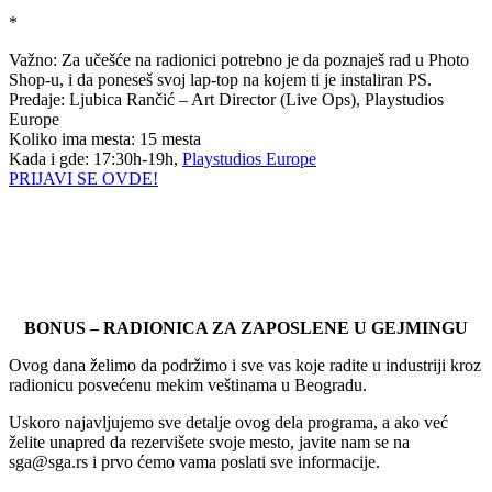
*
Važno: Za učešće na radionici potrebno je da poznaješ rad u Photo
Shop-u, i da poneseš svoj lap-top na kojem ti je instaliran PS.
Predaje: Ljubica Rančić – Art Director (Live Ops), Playstudios
Europe
Koliko ima mesta: 15 mesta
Kada i gde: 17:30h-19h,
Playstudios Europe
PRIJAVI SE OVDE!
BONUS – RADIONICA ZA ZAPOSLENE U GEJMINGU
Ovog dana želimo da podržimo i sve vas koje radite u industriji kroz
radionicu posvećenu mekim veštinama u Beogradu.
Uskoro najavljujemo sve detalje ovog dela programa, a ako već
želite unapred da rezervišete svoje mesto, javite nam se na
sga@sga.rs i prvo ćemo vama poslati sve informacije.