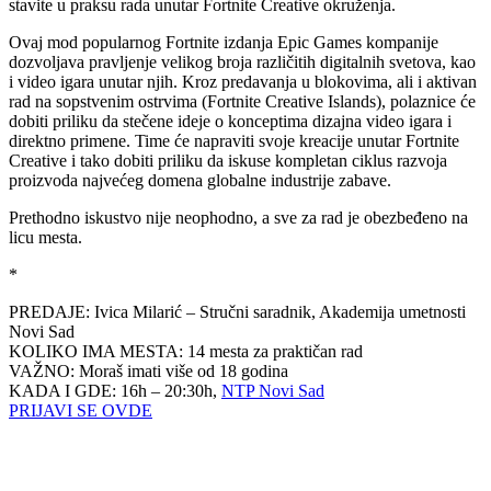
stavite u praksu rada unutar Fortnite Creative okruženja.
Ovaj mod popularnog Fortnite izdanja Epic Games kompanije
dozvoljava pravljenje velikog broja različitih digitalnih svetova, kao
i video igara unutar njih. Kroz predavanja u blokovima, ali i aktivan
rad na sopstvenim ostrvima (Fortnite Creative Islands), polaznice će
dobiti priliku da stečene ideje o konceptima dizajna video igara i
direktno primene. Time će napraviti svoje kreacije unutar Fortnite
Creative i tako dobiti priliku da iskuse kompletan ciklus razvoja
proizvoda najvećeg domena globalne industrije zabave.
Prethodno iskustvo nije neophodno, a sve za rad je obezbeđeno na
licu mesta.
*
PREDAJE: Ivica Milarić – Stručni saradnik, Akademija umetnosti
Novi Sad
KOLIKO IMA MESTA: 14 mesta za praktičan rad
VAŽNO: Moraš imati više od 18 godina
KADA I GDE: 16h – 20:30h,
NTP Novi Sad
PRIJAVI SE OVDE