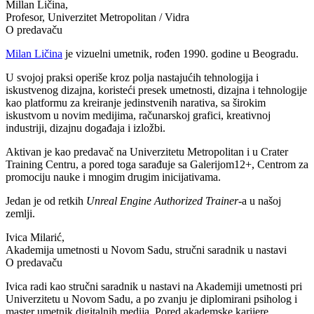
Millan Ličina,
Profesor, Univerzitet Metropolitan / Vidra
O predavaču
Milan Ličina
je vizuelni umetnik, rođen 1990. godine u Beogradu.
U svojoj praksi operiše kroz polja nastajućih tehnologija i
iskustvenog dizajna, koristeći presek umetnosti, dizajna i tehnologije
kao platformu za kreiranje jedinstvenih narativa, sa širokim
iskustvom u novim medijima, računarskoj grafici, kreativnoj
industriji, dizajnu događaja i izložbi.
Aktivan je kao predavač na Univerzitetu Metropolitan i u Crater
Training Centru, a pored toga sarađuje sa Galerijom12+, Centrom za
promociju nauke i mnogim drugim inicijativama.
Jedan je od retkih
Unreal Engine Authorized Trainer
-a u našoj
zemlji.
Ivica Milarić,
Akademija umetnosti u Novom Sadu, stručni saradnik u nastavi
O predavaču
Ivica radi kao stručni saradnik u nastavi na Akademiji umetnosti pri
Univerzitetu u Novom Sadu, a po zvanju je diplomirani psiholog i
master umetnik digitalnih medija. Pored akademske karijere,