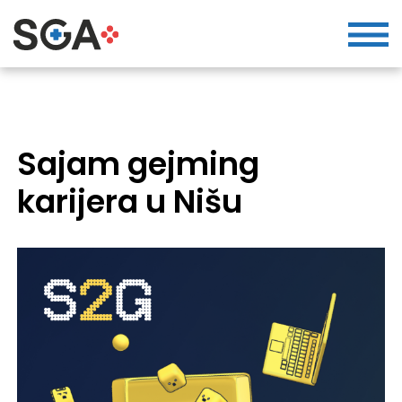
Sajam gejming
karijera u Nišu