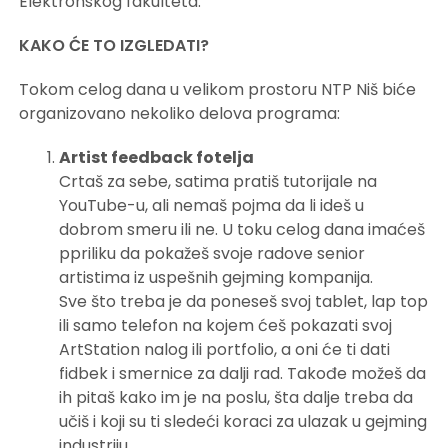
Elektronskog fakulteta.
KAKO ĆE TO IZGLEDATI?
Tokom celog dana u velikom prostoru NTP Niš biće
organizovano nekoliko delova programa:
Artist feedback fotelja
Crtaš za sebe, satima pratiš tutorijale na
YouTube-u, ali nemaš pojma da li ideš u
dobrom smeru ili ne. U toku celog dana imaćeš
ppriliku da pokažeš svoje radove senior
artistima iz uspešnih gejming kompanija.
Sve što treba je da poneseš svoj tablet, lap top
ili samo telefon na kojem ćeš pokazati svoj
ArtStation nalog ili portfolio, a oni će ti dati
fidbek i smernice za dalji rad. Takođe možeš da
ih pitaš kako im je na poslu, šta dalje treba da
učiš i koji su ti sledeći koraci za ulazak u gejming
industriju.