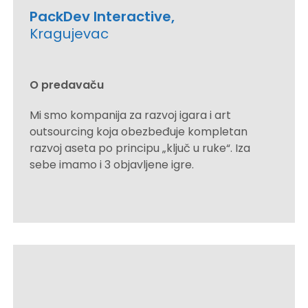
PackDev Interactive,
Kragujevac
O predavaču
Mi smo kompanija za razvoj igara i art
outsourcing koja obezbeđuje kompletan
razvoj aseta po principu „ključ u ruke“. Iza
sebe imamo i 3 objavljene igre.