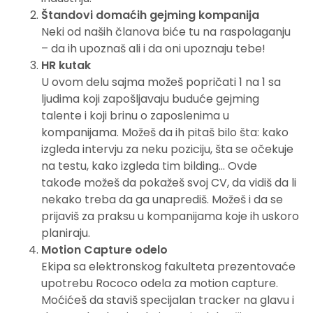
Štandovi domaćih gejming kompanija
Neki od naših članova biće tu na raspolaganju
– da ih upoznaš ali i da oni upoznaju tebe!
HR kutak
U ovom delu sajma možeš popričati 1 na 1 sa
ljudima koji zapošljavaju buduće gejming
talente i koji brinu o zaposlenima u
kompanijama. Možeš da ih pitaš bilo šta: kako
izgleda intervju za neku poziciju, šta se očekuje
na testu, kako izgleda tim bilding… Ovde
takođe možeš da pokažeš svoj CV, da vidiš da li
nekako treba da ga unaprediš. Možeš i da se
prijaviš za praksu u kompanijama koje ih uskoro
planiraju.
Motion Capture odelo
Ekipa sa elektronskog fakulteta prezentovaće
upotrebu Rococo odela za motion capture.
Moćićeš da staviš specijalan tracker na glavu i