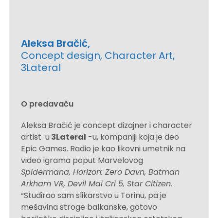
Aleksa Bračić,
Concept design, Character Art,
3Lateral
O predavaču
Aleksa Bračić je concept dizajner i character
artist u
3Lateral
-u, kompaniji koja je deo
Epic Games. Radio je kao likovni umetnik na
video igrama poput Marvelovog
Spidermana, Horizon: Zero Davn, Batman
Arkham VR, Devil Mai Cri 5, Star Citizen
.
“Studirao sam slikarstvo u Torinu, pa je
mešavina stroge balkanske, gotovo