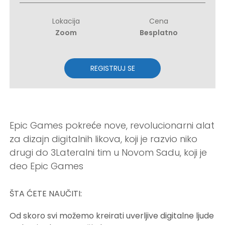
Lokacija
Cena
Zoom
Besplatno
REGISTRUJ SE
Epic Games pokreće nove, revolucionarni alat
za dizajn digitalnih likova, koji je razvio niko
drugi do 3Lateralni tim u Novom Sadu, koji je
deo Epic Games
ŠTA ĆETE NAUČITI:
Od skoro svi možemo kreirati uverljive digitalne ljude