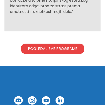
borilačke discipline i italijanskog estetskog
identiteta odgovorna za strast prema
umetnosti i raznolikost mojih dela.”
POGLEDAJ SVE PROGRAME