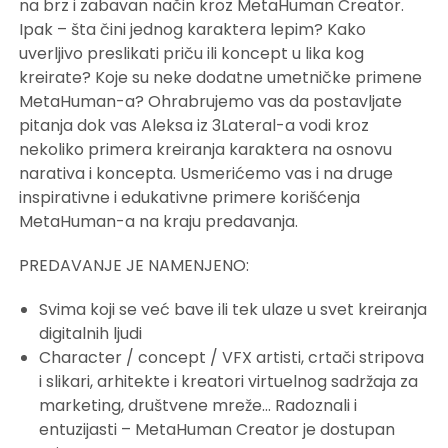
na brz i zabavan način kroz MetaHuman Creator.
Ipak – šta čini jednog karaktera lepim? Kako
uverljivo preslikati priču ili koncept u lika kog
kreirate? Koje su neke dodatne umetničke primene
MetaHuman-a? Ohrabrujemo vas da postavljate
pitanja dok vas Aleksa iz 3Lateral-a vodi kroz
nekoliko primera kreiranja karaktera na osnovu
narativa i koncepta. Usmerićemo vas i na druge
inspirativne i edukativne primere korišćenja
MetaHuman-a na kraju predavanja.
PREDAVANJE JE NAMENJENO:
Svima koji se već bave ili tek ulaze u svet kreiranja
digitalnih ljudi
Character / concept / VFX artisti, crtači stripova
i slikari, arhitekte i kreatori virtuelnog sadržaja za
marketing, društvene mreže… Radoznali i
entuzijasti – MetaHuman Creator je dostupan