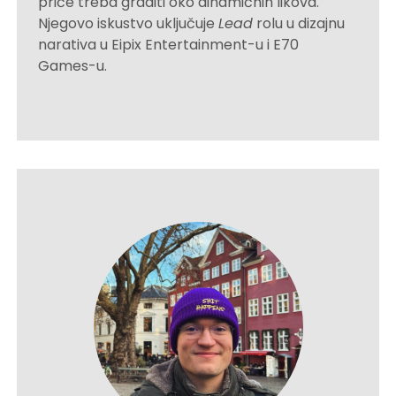
priče treba graditi oko dinamičnih likova.
Njegovo iskustvo uključuje
Lead
rolu u dizajnu
narativa u Eipix Entertainment-u i E70
Games-u.