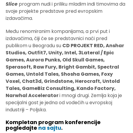
Slice
program nudi i priliku mladim indi timovima da
svoje projekte predstave pred evropskim
izdavačima.
Među renomiranim kompanijama, a prvi put i
izdavačima, čiji će se predstavnici naći pred
publikom u Beogradu su
CD PROJEKT RED, Anshar
Studios, Outfit7, Unity, Intel, 3Lateral / Epic
Games, Aurora Punks, Old Skull Games,
Sperasoft, Raw Fury, Bright Gambit, Spectral
Games, Untold Tales, Shosha Games, Foxy
Voxel, Chat3d, Grindstone, Herocraft, Untold
Tales, GameBiz Consulting, Kando Factory,
Narwhal Accelerator
i mnogi drugi. Zemlja koja je
specijalni gost je jedna od vodećih u evropskoj
industriji – Poljska.
Kompletan program konferencije
pogledajte
na sajtu
.