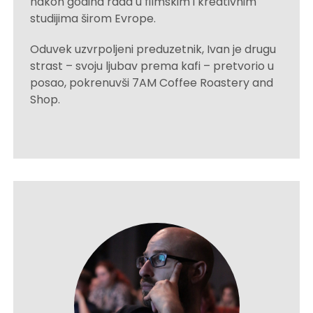
nakon godina rada u filmskim i kreativnim
studijima širom Evrope.
Oduvek uzvrpoljeni preduzetnik, Ivan je drugu
strast – svoju ljubav prema kafi – pretvorio u
posao, pokrenuvši 7AM Coffee Roastery and
Shop.