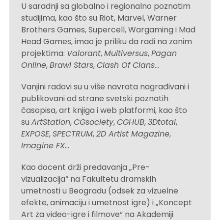
U saradnji sa globalno i regionalno poznatim
studijima, kao što su Riot, Marvel, Warner
Brothers Games, Supercell, Wargaming i Mad
Head Games, imao je priliku da radi na zanim
projektima:
Valorant
,
Multiversus
,
Pagan
Online
,
Brawl Stars
,
Clash Of Clans
…
Vanjini radovi su u više navrata nagrađivani i
publikovani od strane svetski poznatih
časopisa, art knjiga i web platformi, kao što
su
ArtStation
,
CGsociety
,
CGHUB
,
3Dtotal
,
EXPOSE
,
SPECTRUM
,
2D Artist Magazine
,
Imagine FX
…
Kao docent drži predavanja „Pre-
vizualizacija“ na Fakultetu dramskih
umetnosti u Beogradu (odsek za vizuelne
efekte, animaciju i umetnost igre) i „Koncept
Art za video-igre i filmove“ na Akademiji