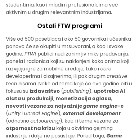
studentima, kao i mladim profesionalcima već
aktivnim u drugim relevantnim industrijama.
Ostali FTW programi
Više od 500 posetilaca i oko 50 govornika i učesnika
ponovo će se okupiti u mtsDvorani, a kao i svake
godine,
FTW!
publici nudi zanimljiv miks predavanja,
panela i radionica koji su naklonjeni kako onima koji
razvijaju igre za mobilne uređaje, tako i
core
developerima i dizajnerima, ili pak drugim
creative-
tech
nišama. Neke od tema koje će ove godine biti u
fokusu su
izdavaštvo
(
publishing
),
upotreba AI
alata u produkciji
,
monetizacija oglasa
,
novosti vezane za najvažnije
game engine
-e
(
Unity
i
Unreal Engine
),
external
development
(odnosno
outsourcing
), kao i i teme vezane za
otpornost na krizu
koja u okvirima gejming
industrije i dalje ne posustaje. Pored toga,
Game