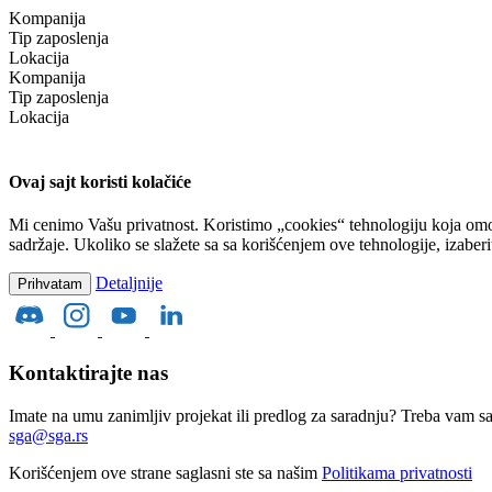
Kompanija
Tip zaposlenja
Lokacija
Kompanija
Tip zaposlenja
Lokacija
Ovaj sajt koristi kolačiće
Mi cenimo Vašu privatnost. Koristimo „cookies“ tehnologiju koja omo
sadržaje. Ukoliko se slažete sa sa korišćenjem ove tehnologije, izaber
Detaljnije
Prihvatam
Kontaktirajte nas
Imate na umu zanimljiv projekat ili predlog za saradnju? Treba vam s
sga@sga.rs
Korišćenjem ove strane saglasni ste sa našim
Politikama privatnosti