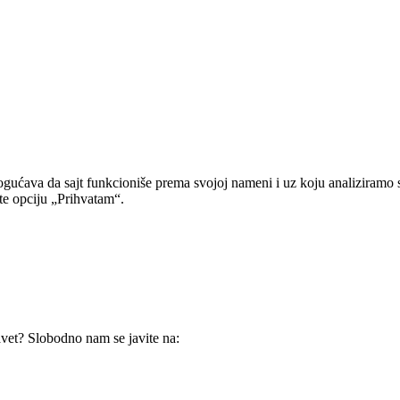
gućava da sajt funkcioniše prema svojoj nameni i uz koju analiziramo 
ite opciju „Prihvatam“.
avet? Slobodno nam se javite na: