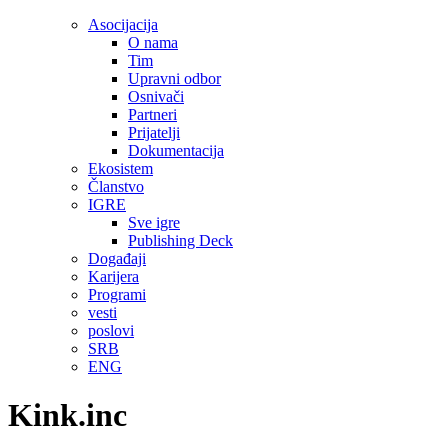
Asocijacija
O nama
Tim
Upravni odbor
Osnivači
Partneri
Prijatelji
Dokumentacija
Ekosistem
Članstvo
IGRE
Sve igre
Publishing Deck
Događaji
Karijera
Programi
vesti
poslovi
SRB
ENG
Kink.inc